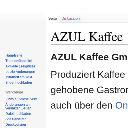
Seite
Diskussion
AZUL Kaffee
Zur
Zur
AZUL Kaffee Gm
Hauptseite
Navigation
Suche
Themenüberblick
springen
springen
Aktuelle Ereignisse
Produziert Kaffee 
Letzte Änderungen
Mitarbeit am Wiki
Bilder hochladen
gehobene Gastron
Werkzeuge
Links auf diese Seite
auch über den
On
Änderungen an
verlinkten Seiten
Datei hochladen
Spezialseiten
Druckversion