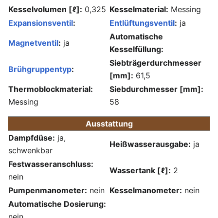
Kesselvolumen [ℓ]:
0,325
Kesselmaterial:
Messing
Expansionsventil
:
Entlüftungsventil
:
ja
Automatische
Magnetventil
:
ja
Kesselfüllung:
Siebträgerdurchmesser
Brühgruppentyp
:
[mm]:
61,5
Thermoblockmaterial:
Siebdurchmesser [mm]:
Messing
58
Ausstattung
Dampfdüse:
ja,
Heißwasserausgabe:
ja
schwenkbar
Festwasseranschluss:
Wassertank [ℓ]:
2
nein
Pumpenmanometer:
nein
Kesselmanometer:
nein
Automatische Dosierung:
nein