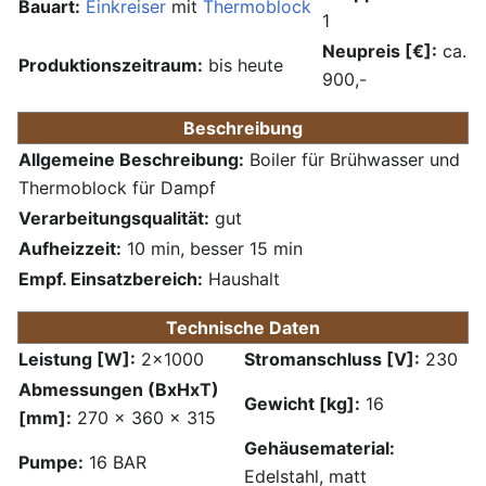
Bauart:
Einkreiser
mit
Thermoblock
1
Neupreis [€]:
ca.
Produktionszeitraum:
bis heute
900,-
Beschreibung
Allgemeine Beschreibung:
Boiler für Brühwasser und
Thermoblock für Dampf
Verarbeitungsqualität:
gut
Aufheizzeit:
10 min, besser 15 min
Empf. Einsatzbereich:
Haushalt
Technische Daten
Leistung [W]:
2x1000
Stromanschluss [V]:
230
Abmessungen (BxHxT)
Gewicht [kg]:
16
[mm]:
270 x 360 x 315
Gehäusematerial:
Pumpe:
16 BAR
Edelstahl, matt