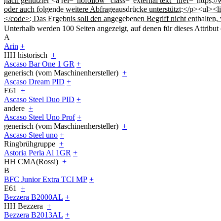
nach genutzter <a rel="nofollow" class="external text" href="http
oder auch folgende weitere Abfrageausdrücke unterstützt:</p><ul><
</code>: Das Ergebnis soll den angegebenen Begriff nicht enthalten
Unterhalb werden 100 Seiten angezeigt, auf denen für dieses Attribut
A
Arin
+
HH historisch
+
Ascaso Bar One 1 GR
+
generisch (vom Maschinenhersteller)
+
Ascaso Dream PID
+
E61
+
Ascaso Steel Duo PID
+
andere
+
Ascaso Steel Uno Prof
+
generisch (vom Maschinenhersteller)
+
Ascaso Steel uno
+
Ringbrühgruppe
+
Astoria Perla Al 1GR
+
HH CMA(Rossi)
+
B
BFC Junior Extra TCI MP
+
E61
+
Bezzera B2000AL
+
HH Bezzera
+
Bezzera B2013AL
+