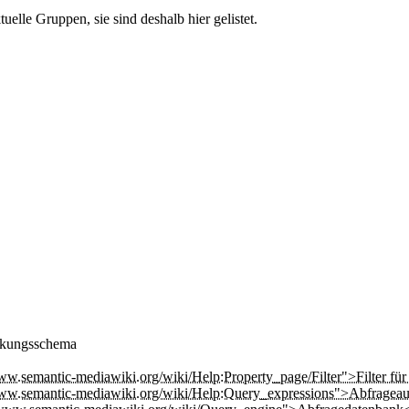
lle Gruppen, sie sind deshalb hier gelistet.
nkungsschema
ww.semantic-mediawiki.org/wiki/Help:Property_page/Filter">Filter für 
//www.semantic-mediawiki.org/wiki/Help:Query_expressions">Abfrage