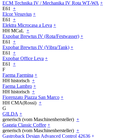
ECM Technika IV / Mechanika IV Rota WT-WA
+
E61
+
Elcor Vesuvius
+
E61
+
Elektra Microcasa a Leva
+
HH MCaL
+
Expobar Brewtus IV (Rota/Festwasser)
+
E61
+
Expobar Brewtus IV (Vibra/Tank)
+
E61
+
Expobar Office Leva
+
E61
+
F
Faema Faemina
+
HH historisch
+
Faema Lambro
+
HH historisch
+
Fiorenzato Piazza San Marco
+
HH CMA(Rossi)
+
G
GILDA
+
generisch (vom Maschinenhersteller)
+
Gaggia Classic Coffee
+
generisch (vom Maschinenhersteller)
+
Gastroback Design Advanced Control 42636
+