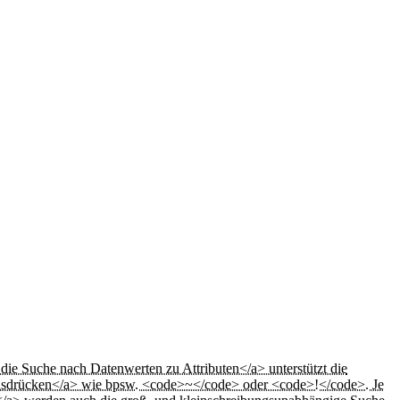
die Suche nach Datenwerten zu Attributen</a> unterstützt die
ausdrücken</a> wie bpsw. <code>~</code> oder <code>!</code>. Je