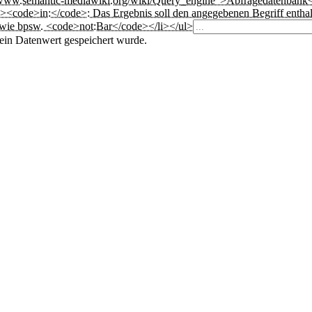
s://www.semantic-mediawiki.org/wiki/Query_engine">Abfragedatenbank
li><code>in:</code>: Das Ergebnis soll den angegebenen Begriff enth
, wie bpsw. <code>not:Bar</code></li></ul>
 ein Datenwert gespeichert wurde.