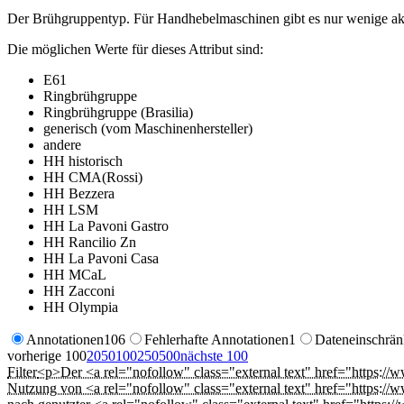
Der Brühgruppentyp. Für Handhebelmaschinen gibt es nur wenige aktue
Die möglichen Werte für dieses Attribut sind:
E61
Ringbrühgruppe
Ringbrühgruppe (Brasilia)
generisch (vom Maschinenhersteller)
andere
HH historisch
HH CMA(Rossi)
HH Bezzera
HH LSM
HH La Pavoni Gastro
HH Rancilio Zn
HH La Pavoni Casa
HH MCaL
HH Zacconi
HH Olympia
Annotationen
106
Fehlerhafte Annotationen
1
Dateneinschrä
vorherige 100
20
50
100
250
500
nächste 100
Filter
<p>Der <a rel="nofollow" class="external text" href="https://w
Nutzung von <a rel="nofollow" class="external text" href="https: