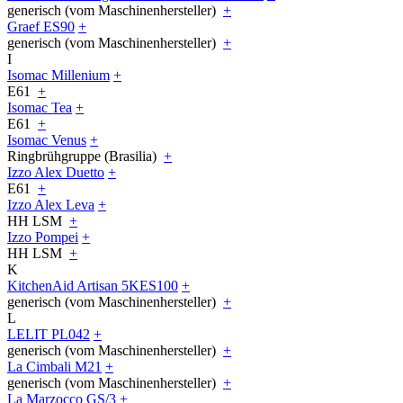
generisch (vom Maschinenhersteller)
+
Graef ES90
+
generisch (vom Maschinenhersteller)
+
I
Isomac Millenium
+
E61
+
Isomac Tea
+
E61
+
Isomac Venus
+
Ringbrühgruppe (Brasilia)
+
Izzo Alex Duetto
+
E61
+
Izzo Alex Leva
+
HH LSM
+
Izzo Pompei
+
HH LSM
+
K
KitchenAid Artisan 5KES100
+
generisch (vom Maschinenhersteller)
+
L
LELIT PL042
+
generisch (vom Maschinenhersteller)
+
La Cimbali M21
+
generisch (vom Maschinenhersteller)
+
La Marzocco GS/3
+