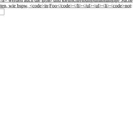
</a> werden auch die groß- und kleinschreibungsunabhängige Suche
alten, wie bspw. <code>in:Foo</code></li></ul><ul><li><code>not: