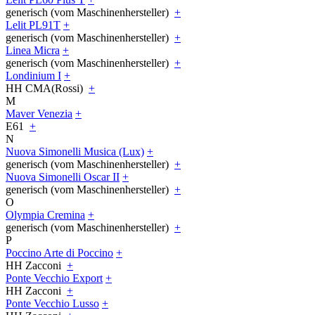
generisch (vom Maschinenhersteller)
+
Lelit PL91T
+
generisch (vom Maschinenhersteller)
+
Linea Micra
+
generisch (vom Maschinenhersteller)
+
Londinium I
+
HH CMA(Rossi)
+
M
Maver Venezia
+
E61
+
N
Nuova Simonelli Musica (Lux)
+
generisch (vom Maschinenhersteller)
+
Nuova Simonelli Oscar II
+
generisch (vom Maschinenhersteller)
+
O
Olympia Cremina
+
generisch (vom Maschinenhersteller)
+
P
Poccino Arte di Poccino
+
HH Zacconi
+
Ponte Vecchio Export
+
HH Zacconi
+
Ponte Vecchio Lusso
+