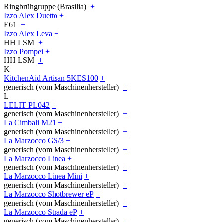
Ringbrühgruppe (Brasilia)
+
Izzo Alex Duetto
+
E61
+
Izzo Alex Leva
+
HH LSM
+
Izzo Pompei
+
HH LSM
+
K
KitchenAid Artisan 5KES100
+
generisch (vom Maschinenhersteller)
+
L
LELIT PL042
+
generisch (vom Maschinenhersteller)
+
La Cimbali M21
+
generisch (vom Maschinenhersteller)
+
La Marzocco GS/3
+
generisch (vom Maschinenhersteller)
+
La Marzocco Linea
+
generisch (vom Maschinenhersteller)
+
La Marzocco Linea Mini
+
generisch (vom Maschinenhersteller)
+
La Marzocco Shotbrewer eP
+
generisch (vom Maschinenhersteller)
+
La Marzocco Strada eP
+
generisch (vom Maschinenhersteller)
+