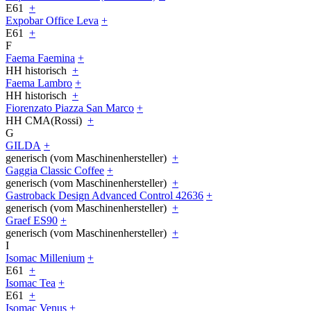
E61
+
Expobar Office Leva
+
E61
+
F
Faema Faemina
+
HH historisch
+
Faema Lambro
+
HH historisch
+
Fiorenzato Piazza San Marco
+
HH CMA(Rossi)
+
G
GILDA
+
generisch (vom Maschinenhersteller)
+
Gaggia Classic Coffee
+
generisch (vom Maschinenhersteller)
+
Gastroback Design Advanced Control 42636
+
generisch (vom Maschinenhersteller)
+
Graef ES90
+
generisch (vom Maschinenhersteller)
+
I
Isomac Millenium
+
E61
+
Isomac Tea
+
E61
+
Isomac Venus
+