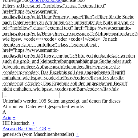
vorherige 500
20
50
100
250
500
nächste 500
Filter
<p>Der <a rel="nofollow" class="external text"
href="https://www.semantic-
mediawiki.org/wiki/Help:Property_page/Filter">Filter für die Suche
nach Datenwerten zu Attributen</a> unterstützt die Nutzung von <a
rel="nofollow" class="external text" href="https://www.semantic-
mediawiki.org/wiki/Help:Query_expressions">Abfrageausdrücken</
wie bpsw. <code>~</code> oder <code>!</code>. Je nach
genutzter <a rel="nofollow" class="external text"
href="https://www.semantic-
mediawiki.org/wiki/Query_engine">Abfragedatenbank</a> werden
auch die groß- und kleinschreibungsunabhängige Suche oder auch
folgende weitere Abfrageausdrücke unterstützt:</p><ul><li>
<code>in:</code>: Das Ergebnis soll den angegebenen Begriff
enthalten, wie bspw. <code>in:Foo</code></li></ul><ul><li>
<code>not:</code>: Das Ergebnis soll den angegebenen Begriff
nicht enthalten, wie bpsw. <code>not:Bar</code></li></ul>
Unterhalb werden 105 Seiten angezeigt, auf denen für dieses
Attribut ein Datenwert gespeichert wurde.
A
Arin
+
HH historisch
+
Ascaso Bar One 1 GR
+
generisch (vom Maschinenhersteller)
+