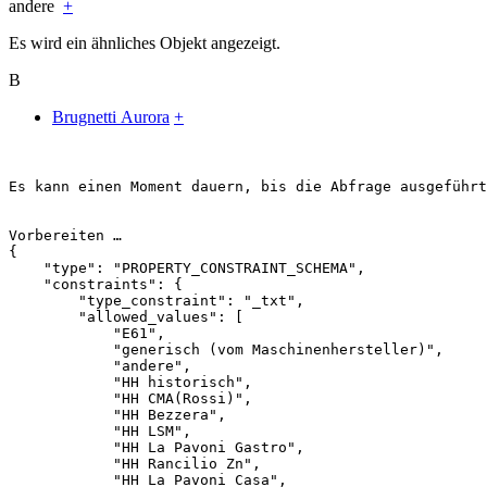
andere
+
Es wird ein ähnliches Objekt angezeigt.
B
Brugnetti Aurora
+
Es kann einen Moment dauern, bis die Abfrage ausgeführt
{

    "type": "PROPERTY_CONSTRAINT_SCHEMA",

    "constraints": {

        "type_constraint": "_txt",

        "allowed_values": [

            "E61",

            "generisch (vom Maschinenhersteller)",

            "andere",

            "HH historisch",

            "HH CMA(Rossi)",

            "HH Bezzera",

            "HH LSM",

            "HH La Pavoni Gastro",

            "HH Rancilio Zn",

            "HH La Pavoni Casa",
