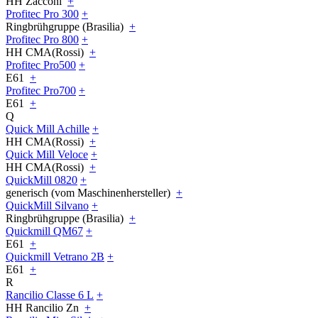
HH Zacconi
+
Profitec Pro 300
+
Ringbrühgruppe (Brasilia)
+
Profitec Pro 800
+
HH CMA(Rossi)
+
Profitec Pro500
+
E61
+
Profitec Pro700
+
E61
+
Q
Quick Mill Achille
+
HH CMA(Rossi)
+
Quick Mill Veloce
+
HH CMA(Rossi)
+
QuickMill 0820
+
generisch (vom Maschinenhersteller)
+
QuickMill Silvano
+
Ringbrühgruppe (Brasilia)
+
Quickmill QM67
+
E61
+
Quickmill Vetrano 2B
+
E61
+
R
Rancilio Classe 6 L
+
HH Rancilio Zn
+