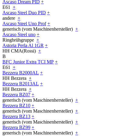
Ascaso Dream PID
+
E61
+
Ascaso Steel Duo PID
+
andere
+
Ascaso Steel Uno Prof
+
generisch (vom Maschinenhersteller)
+
Ascaso Steel uno
+
Ringbrühgruppe
+
Astoria Perla Al 1GR
+
HH CMA(Rossi)
+
B
BFC Junior Extra TCI MP
+
E61
+
Bezzera B2000AL
+
HH Bezzera
+
Bezzera B2013AL
+
HH Bezzera
+
Bezzera BZ07
+
generisch (vom Maschinenhersteller)
+
Bezzera BZ10
+
generisch (vom Maschinenhersteller)
+
Bezzera BZ13
+
generisch (vom Maschinenhersteller)
+
Bezzera BZ99
+
generisch (vom Maschinenhersteller)
+