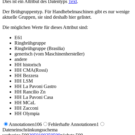
Dies ist ein Attribut des Datentyps
Text
.
Der Brühgruppentyp. Für Handhebelmaschinen gibt es nur wenige
aktuelle Gruppen, sie sind deshalb hier gelistet.
Die möglichen Werte für dieses Attribut sind:
E61
Ringbrühgruppe
Ringbrühgruppe (Brasilia)
generisch (vom Maschinenhersteller)
andere
HH historisch
HH CMA(Rossi)
HH Bezzera
HH LSM
HH La Pavoni Gastro
HH Rancilio Zn
HH La Pavoni Casa
HH MCaL
HH Zacconi
HH Olympia
Annotationen
106
Fehlerhafte Annotationen
1
Dateneinschränkungsschema