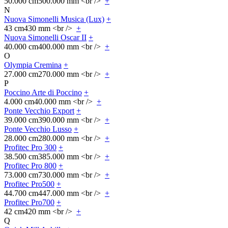
50.000 cm
500.000 mm <br />
+
N
Nuova Simonelli Musica (Lux)
+
43 cm
430 mm <br />
+
Nuova Simonelli Oscar II
+
40.000 cm
400.000 mm <br />
+
O
Olympia Cremina
+
27.000 cm
270.000 mm <br />
+
P
Poccino Arte di Poccino
+
4.000 cm
40.000 mm <br />
+
Ponte Vecchio Export
+
39.000 cm
390.000 mm <br />
+
Ponte Vecchio Lusso
+
28.000 cm
280.000 mm <br />
+
Profitec Pro 300
+
38.500 cm
385.000 mm <br />
+
Profitec Pro 800
+
73.000 cm
730.000 mm <br />
+
Profitec Pro500
+
44.700 cm
447.000 mm <br />
+
Profitec Pro700
+
42 cm
420 mm <br />
+
Q