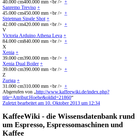
40.000 cm
400.000 mm <br />
+
Sanremo Treviso
+
45.000 cm
450.000 mm <br />
+
Strietman Single Shot
+
42.000 cm
420.000 mm <br />
+
V
Victoria Arduino Athena Leva
+
84.000 cm
840.000 mm <br />
+
X
Xenia
+
39.000 cm
390.000 mm <br />
+
Xenia Dual Boiler
+
39.000 cm
390.000 mm <br />
+
Z
Zuriga
+
31.000 cm
310.000 mm <br />
+
Abgerufen von „
http://www.kaffeewiki.de/index.php?
title=Attribut:Hoehe&oldid=21860
“
Zuletzt bearbeitet am 10. Oktober 2013 um 12:34
KaffeeWiki - die Wissensdatenbank rund
um Espresso, Espressomaschinen und
Kaffee