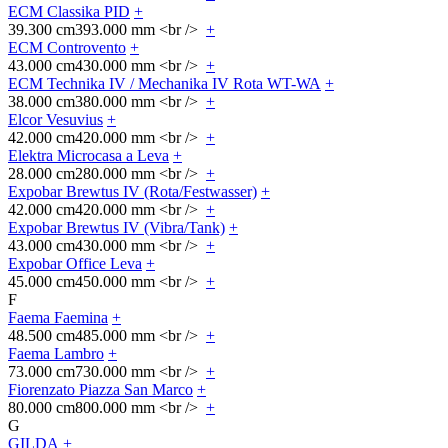
ECM Classika PID
+
39.300 cm
393.000 mm <br />
+
ECM Controvento
+
43.000 cm
430.000 mm <br />
+
ECM Technika IV / Mechanika IV Rota WT-WA
+
38.000 cm
380.000 mm <br />
+
Elcor Vesuvius
+
42.000 cm
420.000 mm <br />
+
Elektra Microcasa a Leva
+
28.000 cm
280.000 mm <br />
+
Expobar Brewtus IV (Rota/Festwasser)
+
42.000 cm
420.000 mm <br />
+
Expobar Brewtus IV (Vibra/Tank)
+
43.000 cm
430.000 mm <br />
+
Expobar Office Leva
+
45.000 cm
450.000 mm <br />
+
F
Faema Faemina
+
48.500 cm
485.000 mm <br />
+
Faema Lambro
+
73.000 cm
730.000 mm <br />
+
Fiorenzato Piazza San Marco
+
80.000 cm
800.000 mm <br />
+
G
GILDA
+