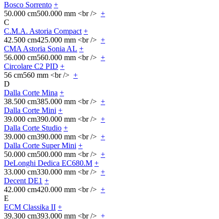
Bosco Sorrento
+
50.000 cm
500.000 mm <br />
+
C
C.M.A. Astoria Compact
+
42.500 cm
425.000 mm <br />
+
CMA Astoria Sonia AL
+
56.000 cm
560.000 mm <br />
+
Circolare C2 PID
+
56 cm
560 mm <br />
+
D
Dalla Corte Mina
+
38.500 cm
385.000 mm <br />
+
Dalla Corte Mini
+
39.000 cm
390.000 mm <br />
+
Dalla Corte Studio
+
39.000 cm
390.000 mm <br />
+
Dalla Corte Super Mini
+
50.000 cm
500.000 mm <br />
+
DeLonghi Dedica EC680.M
+
33.000 cm
330.000 mm <br />
+
Decent DE1
+
42.000 cm
420.000 mm <br />
+
E
ECM Classika II
+
39.300 cm
393.000 mm <br />
+