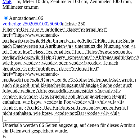
Maß
1 m, Meter 10 dm, Zentimeter 100 cm, Zentimeter 1000 mm,
Millimeter cm,mm
Annotationen
106
vorherige 250
20
50
100
250
500
nächste 250
Filter
<p>Der <a rel="nofollow" class="external text"
href="https://www.semantic-
mediawiki.org/wiki/Help:Property_page/Filter">Filter für die Suche
nach Datenwerten zu Attributen</a> unterstützt die Nutzung von <a
rel="nofollow" class="external text" href="https://www.semantic-
mediawiki.org/wiki/Help:Query_expressions">Abfrageausdrücken</
wie bpsw. <code>~</code> oder <code>!</code>. Je nach
genutzter <a rel="nofollow" class="external text"
href="https://www.semantic-
mediawiki.org/wiki/Query_engine">Abfragedatenbank</a> werden
auch die groß- und kleinschreibungsunabhängige Suche oder auch
folgende weitere Abfrageausdrücke unterstützt:</p><ul><li>
<code>in:</code>: Das Ergebnis soll den angegebenen Begriff
enthalten, wie bspw. <code>in:Foo</code></li></ul><ul><li>
<code>not:</code>: Das Ergebnis soll den angegebenen Begriff
nicht enthalten, wie bpsw. <code>not:Bar</code></li></ul>
Unterhalb werden 86 Seiten angezeigt, auf denen für dieses Attribut
ein Datenwert gespeichert wurde.
B