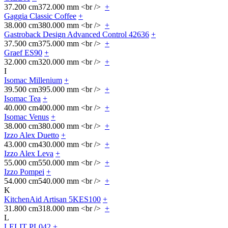
37.200 cm
372.000 mm <br />
+
Gaggia Classic Coffee
+
38.000 cm
380.000 mm <br />
+
Gastroback Design Advanced Control 42636
+
37.500 cm
375.000 mm <br />
+
Graef ES90
+
32.000 cm
320.000 mm <br />
+
I
Isomac Millenium
+
39.500 cm
395.000 mm <br />
+
Isomac Tea
+
40.000 cm
400.000 mm <br />
+
Isomac Venus
+
38.000 cm
380.000 mm <br />
+
Izzo Alex Duetto
+
43.000 cm
430.000 mm <br />
+
Izzo Alex Leva
+
55.000 cm
550.000 mm <br />
+
Izzo Pompei
+
54.000 cm
540.000 mm <br />
+
K
KitchenAid Artisan 5KES100
+
31.800 cm
318.000 mm <br />
+
L
LELIT PL042
+