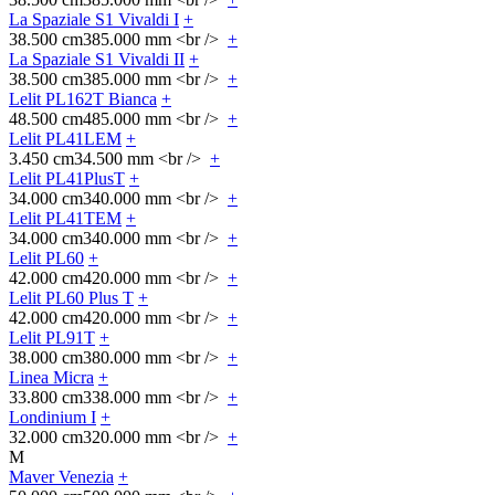
La Spaziale S1 Vivaldi I
+
38.500 cm
385.000 mm <br />
+
La Spaziale S1 Vivaldi II
+
38.500 cm
385.000 mm <br />
+
Lelit PL162T Bianca
+
48.500 cm
485.000 mm <br />
+
Lelit PL41LEM
+
3.450 cm
34.500 mm <br />
+
Lelit PL41PlusT
+
34.000 cm
340.000 mm <br />
+
Lelit PL41TEM
+
34.000 cm
340.000 mm <br />
+
Lelit PL60
+
42.000 cm
420.000 mm <br />
+
Lelit PL60 Plus T
+
42.000 cm
420.000 mm <br />
+
Lelit PL91T
+
38.000 cm
380.000 mm <br />
+
Linea Micra
+
33.800 cm
338.000 mm <br />
+
Londinium I
+
32.000 cm
320.000 mm <br />
+
M
Maver Venezia
+