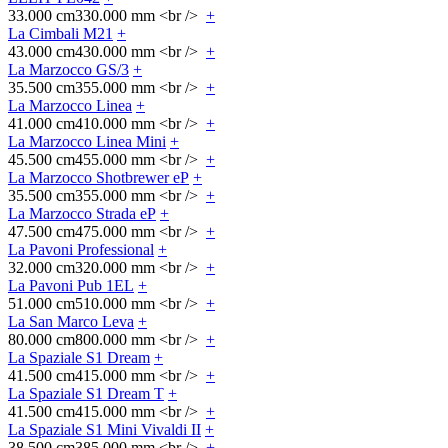
33.000 cm
330.000 mm <br />
+
La Cimbali M21
+
43.000 cm
430.000 mm <br />
+
La Marzocco GS/3
+
35.500 cm
355.000 mm <br />
+
La Marzocco Linea
+
41.000 cm
410.000 mm <br />
+
La Marzocco Linea Mini
+
45.500 cm
455.000 mm <br />
+
La Marzocco Shotbrewer eP
+
35.500 cm
355.000 mm <br />
+
La Marzocco Strada eP
+
47.500 cm
475.000 mm <br />
+
La Pavoni Professional
+
32.000 cm
320.000 mm <br />
+
La Pavoni Pub 1EL
+
51.000 cm
510.000 mm <br />
+
La San Marco Leva
+
80.000 cm
800.000 mm <br />
+
La Spaziale S1 Dream
+
41.500 cm
415.000 mm <br />
+
La Spaziale S1 Dream T
+
41.500 cm
415.000 mm <br />
+
La Spaziale S1 Mini Vivaldi II
+
38.500 cm
385.000 mm <br />
+