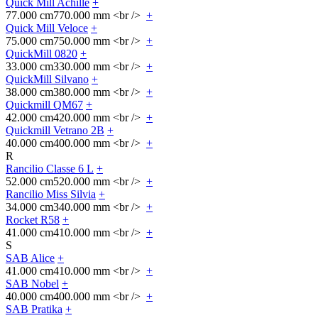
Quick Mill Achille
+
77.000 cm
770.000 mm <br />
+
Quick Mill Veloce
+
75.000 cm
750.000 mm <br />
+
QuickMill 0820
+
33.000 cm
330.000 mm <br />
+
QuickMill Silvano
+
38.000 cm
380.000 mm <br />
+
Quickmill QM67
+
42.000 cm
420.000 mm <br />
+
Quickmill Vetrano 2B
+
40.000 cm
400.000 mm <br />
+
R
Rancilio Classe 6 L
+
52.000 cm
520.000 mm <br />
+
Rancilio Miss Silvia
+
34.000 cm
340.000 mm <br />
+
Rocket R58
+
41.000 cm
410.000 mm <br />
+
S
SAB Alice
+
41.000 cm
410.000 mm <br />
+
SAB Nobel
+
40.000 cm
400.000 mm <br />
+
SAB Pratika
+