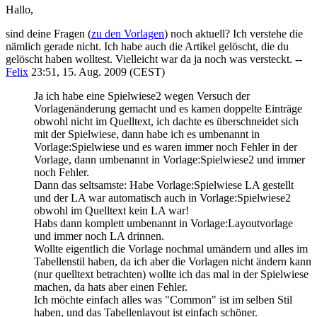
Hallo,
sind deine Fragen (
zu den Vorlagen
) noch aktuell? Ich verstehe die
nämlich gerade nicht. Ich habe auch die Artikel gelöscht, die du
gelöscht haben wolltest. Vielleicht war da ja noch was versteckt. --
Felix
23:51, 15. Aug. 2009 (CEST)
Ja ich habe eine Spielwiese2 wegen Versuch der
Vorlagenänderung gemacht und es kamen doppelte Einträge
obwohl nicht im Quelltext, ich dachte es überschneidet sich
mit der Spielwiese, dann habe ich es umbenannt in
Vorlage:Spielwiese und es waren immer noch Fehler in der
Vorlage, dann umbenannt in Vorlage:Spielwiese2 und immer
noch Fehler.
Dann das seltsamste: Habe Vorlage:Spielwiese LA gestellt
und der LA war automatisch auch in Vorlage:Spielwiese2
obwohl im Quelltext kein LA war!
Habs dann komplett umbenannt in Vorlage:Layoutvorlage
und immer noch LA drinnen.
Wollte eigentlich die Vorlage nochmal umändern und alles im
Tabellenstil haben, da ich aber die Vorlagen nicht ändern kann
(nur quelltext betrachten) wollte ich das mal in der Spielwiese
machen, da hats aber einen Fehler.
Ich möchte einfach alles was "Common" ist im selben Stil
haben, und das Tabellenlayout ist einfach schöner.