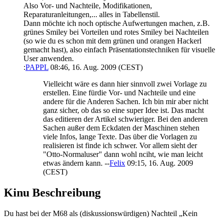
Also Vor- und Nachteile, Modifikationen,
Reparaturanleitungen,... alles in Tabellenstil.
Dann möchte ich noch optische Aufwertungen machen, z.B.
grünes Smiley bei Vorteilen und rotes Smiley bei Nachteilen
(so wie du es schon mit dem grünen und orangen Hackerl
gemacht hast), also einfach Präsentationstechniken für visuelle
User anwenden.
:
PAPPL
08:46, 16. Aug. 2009 (CEST)
Vielleicht wäre es dann hier sinnvoll zwei Vorlage zu
erstellen. Eine fürdie Vor- und Nachteile und eine
andere für die Anderen Sachen. Ich bin mir aber nicht
ganz sicher, ob das so eine super Idee ist. Das macht
das editieren der Artikel schwieriger. Bei den anderen
Sachen außer dem Eckdaten der Maschinen stehen
viele Infos, lange Texte. Das über die Vorlagen zu
realisieren ist finde ich schwer. Vor allem sieht der
"Otto-Normaluser" dann wohl nciht, wie man leicht
etwas ändern kann. --
Felix
09:15, 16. Aug. 2009
(CEST)
Kinu Beschreibung
Du hast bei der M68 als (diskussionswürdigen) Nachteil „Kein