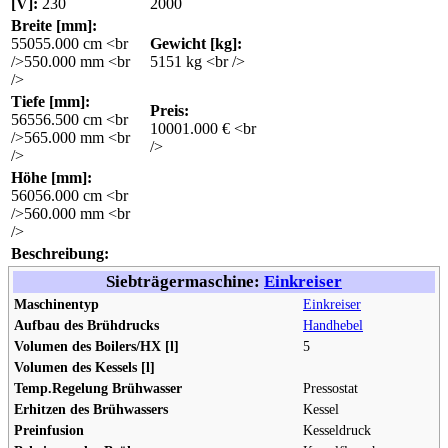
[V]:
230
2000
Breite [mm]:
550
55.000 cm <br
Gewicht [kg]:
/>550.000 mm <br
51
51 kg <br />
/>
Tiefe [mm]:
Preis:
565
56.500 cm <br
1000
1.000 € <br
/>565.000 mm <br
/>
/>
Höhe [mm]:
560
56.000 cm <br
/>560.000 mm <br
/>
Beschreibung:
Siebträgermaschine:
Einkreiser
Maschinentyp
Einkreiser
Aufbau des Brühdrucks
Handhebel
Volumen des Boilers/HX [l]
5
Volumen des Kessels [l]
Temp.Regelung Brühwasser
Pressostat
Erhitzen des Brühwassers
Kessel
Preinfusion
Kesseldruck