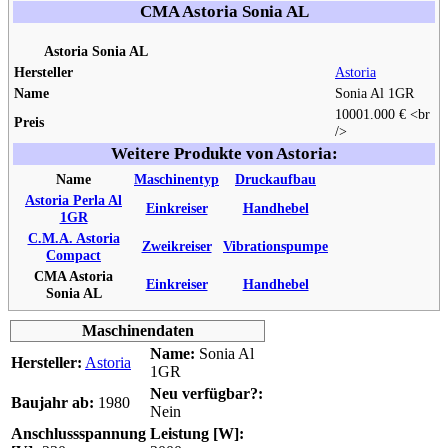
CMA Astoria Sonia AL
Astoria Sonia AL
Hersteller
Astoria
Name
Sonia Al 1GR
1000
1.000 € <br
Preis
/>
Weitere Produkte von Astoria:
Name
Maschinentyp
Druckaufbau
Astoria Perla Al
Einkreiser
Handhebel
1GR
C.M.A. Astoria
Zweikreiser
Vibrationspumpe
Compact
CMA Astoria
Einkreiser
Handhebel
Sonia AL
Maschinendaten
Name:
Sonia Al
Hersteller:
Astoria
1GR
Neu verfügbar?:
Baujahr ab:
1980
Nein
Anschlussspannung
Leistung [W]: