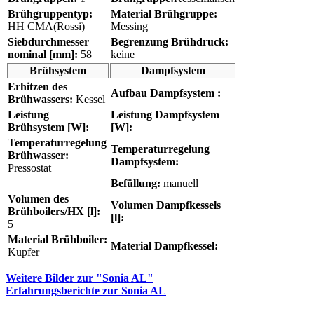
Brühgruppentyp:
Material Brühgruppe:
HH CMA(Rossi)
Messing
Siebdurchmesser
Begrenzung Brühdruck:
nominal [mm]:
58
keine
Brühsystem
Dampfsystem
Erhitzen des
Aufbau Dampfsystem :
Brühwassers:
Kessel
Leistung
Leistung Dampfsystem
Brühsystem [W]:
[W]:
Temperaturregelung
Temperaturregelung
Brühwasser:
Dampfsystem:
Pressostat
Befüllung:
manuell
Volumen des
Volumen Dampfkessels
Brühboilers/HX [l]:
[l]:
5
Material Brühboiler:
Material Dampfkessel:
Kupfer
Weitere Bilder zur "Sonia AL"
Erfahrungsberichte zur Sonia AL