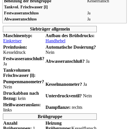
Beheizung der Brühgruppe
Kesselflansch
Tankvol. Frischwasser [l]
Festwasseranschluss
Ja
Abwasseranschluss
Ja
Siebträger allgemein
Maschinentyp:
Aufbau des Brühdrucks:
Einkreiser
Handhebel
Preinfusion:
Automatische Dosierung?
Kesseldruck
Nein
Festwasseranschluß?
Abwasseranschluß?
Ja
Ja
Tankvolumen
Frischwasser [l]:
Pumpenmanometer?
Kesselmanometer?
Ja
Nein
Druckabbau nach
Unterdruckventil?
Nein
Bezug:
kein
Heißwasserauslass:
Dampflanze:
rechts
links
Brühgruppe
Anzahl
Heizung
Brühgruppen:
1
Brühgruppe:
Kesselflansch