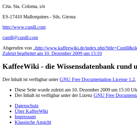
Crta. Sta. Coloma, s/n
ES-17410 Mallorquines - Sils. Girona
http://www.cunill.com
cunill@cunill.com
Abgerufen von „
http://www.kaffeewiki.de/index.php?title=Cunill&o
Zuletzt bearbeitet am 10. Dezember 2009 um 15:10
KaffeeWiki - die Wissensdatenbank rund 
Der Inhalt ist verfügbar unter
GNU Free Documentation License 1.2
,
Diese Seite wurde zuletzt am 10. Dezember 2009 um 15:10 Uhr
Der Inhalt ist verfügbar unter der Lizenz
GNU Free Documentat
Datenschutz
Über KaffeeWiki
Impressum
Klassische Ansicht