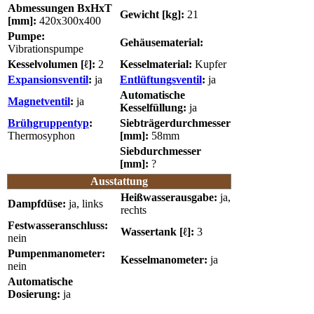
Abmessungen BxHxT
Gewicht [kg]:
21
[mm]:
420x300x400
Pumpe:
Gehäusematerial:
Vibrationspumpe
Kesselvolumen [ℓ]:
2
Kesselmaterial:
Kupfer
Expansionsventil
:
ja
Entlüftungsventil
:
ja
Automatische
Magnetventil
:
ja
Kesselfüllung:
ja
Brühgruppentyp
:
Siebträgerdurchmesser
Thermosyphon
[mm]:
58mm
Siebdurchmesser
[mm]:
?
Ausstattung
Heißwasserausgabe:
ja,
Dampfdüse:
ja, links
rechts
Festwasseranschluss:
Wassertank [ℓ]:
3
nein
Pumpenmanometer:
Kesselmanometer:
ja
nein
Automatische
Dosierung:
ja