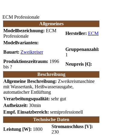
ECM Professionale
Allgemeines
Modellbezeichnung:
ECM
Hersteller:
ECM
Professionale
Modellvarianten:
Gruppenanzahl:
Bauart:
Zweikreiser
1
Produktionszeitraum:
1996
Neupreis [€]:
bis ?
Beschreibung
Allgemeine Beschreibung:
Zweikreismaschine
mit Wassertank, Heißwasserausgabe,
automatischer Entlüftung
Verarbeitungsqualität:
sehr gut
Aufheizzeit:
30min
Empf. Einsatzbereich:
semiprofessionell
Technische Daten
Stromanschluss [V]:
Leistung [W]:
1800
230