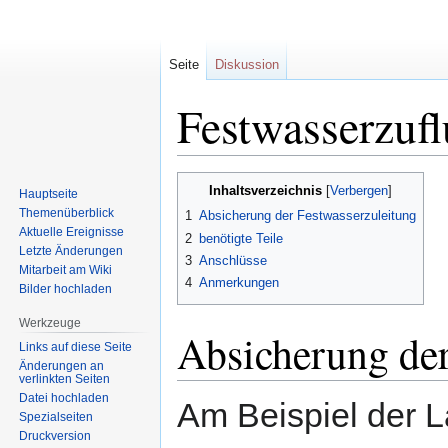
Seite
Diskussion
Festwasserzufl
Zur
Zur
Inhaltsverzeichnis
Hauptseite
Navigation
Suche
Themenüberblick
1
Absicherung der Festwasserzuleitung
springen
springen
Aktuelle Ereignisse
2
benötigte Teile
Letzte Änderungen
3
Anschlüsse
Mitarbeit am Wiki
4
Anmerkungen
Bilder hochladen
Werkzeuge
Absicherung der
Links auf diese Seite
Änderungen an
verlinkten Seiten
Datei hochladen
Am Beispiel der La
Spezialseiten
Druckversion