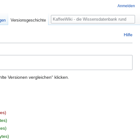
Anmelden
Suche
igen
Versionsgeschichte
Hilfe
te Versionen vergleichen“ klicken.
tes
tes
tes
ytes