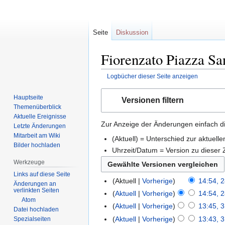
Seite
Diskussion
Fiorenzato Piazza Sa
Logbücher dieser Seite anzeigen
Zur
Zur
Hauptseite
Versionen filtern
Navigation
Suche
Themenüberblick
springen
springen
Aktuelle Ereignisse
Zur Anzeige der Änderungen einfach di
Letzte Änderungen
Mitarbeit am Wiki
(Aktuell) = Unterschied zur aktuell
Bilder hochladen
Uhrzeit/Datum = Version zu dieser
Werkzeuge
Links auf diese Seite
Aktuell
Vorherige
14:54, 
Änderungen an
verlinkten Seiten
Aktuell
Vorherige
14:54, 
Atom
Aktuell
Vorherige
13:45, 3
Datei hochladen
Aktuell
Vorherige
13:43, 3
Spezialseiten