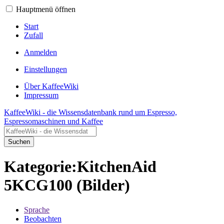
Hauptmenü öffnen
Start
Zufall
Anmelden
Einstellungen
Über KaffeeWiki
Impressum
KaffeeWiki - die Wissensdatenbank rund um Espresso,
Espressomaschinen und Kaffee
Suchen
Kategorie:KitchenAid
5KCG100 (Bilder)
Sprache
Beobachten