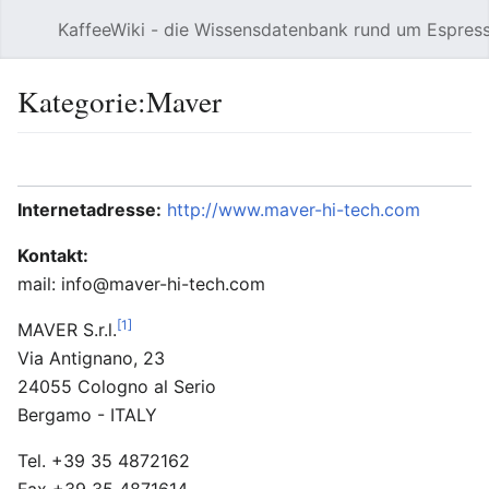
KaffeeWiki - die Wissensdatenbank rund um Espres
Hauptmenü öffnen
Kategorie:Maver
Sprache
Beobachten
Bearbeiten
Internetadresse:
http://www.maver-hi-tech.com
Kontakt:
mail: info@maver-hi-tech.com
[1]
MAVER S.r.l.
Via Antignano, 23
24055 Cologno al Serio
Bergamo - ITALY
Tel. +39 35 4872162