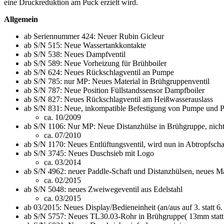
eine Druckreduktion am Puck erzielt wird.
Allgemein
ab Seriennummer 424: Neuer Rubin Gicleur
ab S/N 515: Neue Wassertankkontakte
ab S/N 538: Neues Dampfventil
ab S/N 589: Neue Vorheizung für Brühboiler
ab S/N 624: Neues Rückschlagventil an Pumpe
ab S/N 785: nur MP: Neues Material in Brühgruppenventil
ab S/N 787: Neue Position Füllstandssensor Dampfboiler
ab S/N 827: Neues Rückschlagventil am Heißwasserauslass
ab S/N 831: Neue, inkompatible Befestigung von Pumpe und P
ca. 10/2009
ab S/N 1106: Nur MP: Neue Distanzhülse in Brühgruppe, nich
ca. 07/2010
ab S/N 1170: Neues Entlüftungsventil, wird nun in Abtropfschal
ab S/N 3745: Neues Duschsieb mit Logo
ca. 03/2014
ab S/N 4962: neuer Paddle-Schaft und Distanzhülsen, neues M
ca. 02/2015
ab S/N 5048: neues Zweiwegeventil aus Edelstahl
ca. 03/2015
ab 03/2015: Neues Display/Bedieneinheit (an/aus auf 3. statt
ab S/N 5757: Neues TL30.03-Rohr in Brühgruppe( 13mm stat