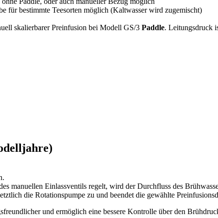
 ohne Paddle, oder auch manueller Bezug möglich
e für bestimmte Teesorten möglich (Kaltwasser wird zugemischt)
ell skalierbarer Preinfusion bei Modell GS/3
Paddle
. Leitungsdruck 
odelljahre)
n.
es manuellen Einlassventils regelt, wird der Durchfluss des Brühwasse
letztlich die Rotationspumpe zu und beendet die gewählte Preinfusionsd
eundlicher und ermöglich eine bessere Kontrolle über den Brühdruck 