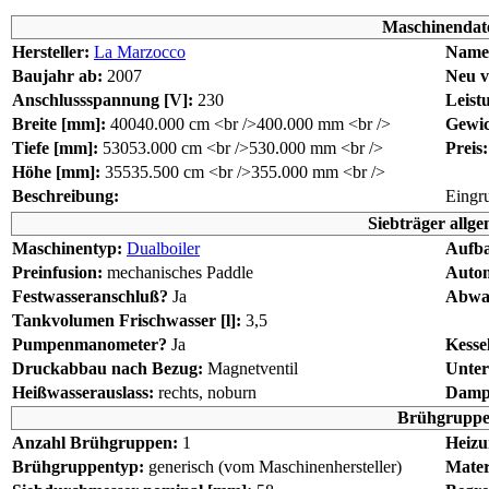
Maschinendat
Hersteller:
La Marzocco
Name
Baujahr ab:
2007
Neu v
Anschlussspannung [V]:
230
Leist
Breite [mm]:
400
40.000 cm <br />400.000 mm <br />
Gewic
Tiefe [mm]:
530
53.000 cm <br />530.000 mm <br />
Preis:
Höhe [mm]:
355
35.500 cm <br />355.000 mm <br />
Beschreibung:
Eingr
Siebträger allge
Maschinentyp:
Dualboiler
Aufba
Preinfusion:
mechanisches Paddle
Autom
Festwasseranschluß?
Ja
Abwas
Tankvolumen Frischwasser [l]:
3,5
Pumpenmanometer?
Ja
Kesse
Druckabbau nach Bezug:
Magnetventil
Unter
Heißwasserauslass:
rechts, noburn
Dampf
Brühgrupp
Anzahl Brühgruppen:
1
Heizu
Brühgruppentyp:
generisch (vom Maschinenhersteller)
Mater