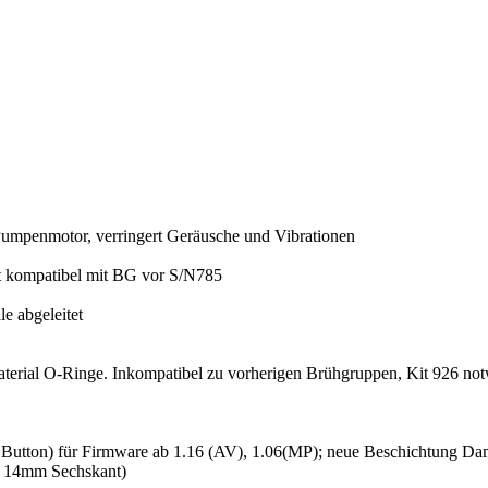
umpenmotor, verringert Geräusche und Vibrationen
t kompatibel mit BG vor S/N785
e abgeleitet
aterial O-Ringe. Inkompatibel zu vorherigen Brühgruppen, Kit 926 no
 6. Button) für Firmware ab 1.16 (AV), 1.06(MP); neue Beschichtung D
t 14mm Sechskant)