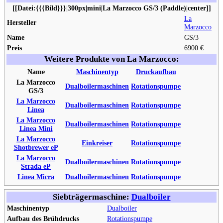
[[Datei:{{{Bild}}}|300px|mini|La Marzocco GS/3 (Paddle)|center]]
La
Hersteller
Marzocco
Name
GS/3
Preis
6900 €
Weitere Produkte von La Marzocco:
Name
Maschinentyp
Druckaufbau
La Marzocco
Dualboilermaschinen
Rotationspumpe
GS/3
La Marzocco
Dualboilermaschinen
Rotationspumpe
Linea
La Marzocco
Dualboilermaschinen
Rotationspumpe
Linea Mini
La Marzocco
Einkreiser
Rotationspumpe
Shotbrewer eP
La Marzocco
Dualboilermaschinen
Rotationspumpe
Strada eP
Linea Micra
Dualboilermaschinen
Rotationspumpe
Siebträgermaschine:
Dualboiler
Maschinentyp
Dualboiler
Aufbau des Brühdrucks
Rotationspumpe