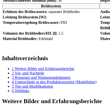
Siebdurchmesser nominal [mm]:
58
Begre
Brühsystem
Erhitzen des Brühwassers:
separater Brühboiler
Aufba
Leistung Brühsystem [W]:
Leist
Temperaturregelung Brühwasser:
PID
Tempe
Befül
Volumen des Brühboilers/HX [l]:
1,5
Volum
Material Brühboiler:
Edelstahl
Mater
Inhaltsverzeichnis
1
Weitere Bilder und Erfahrungsberichte
2
Vor- und Nachteile
3
Reparatur und Wartungsanleitungen
4
Unterschiede in den Produktionsserien (Modelljahre)
5
Tips und Modifikationen
6
Weblinks
Weitere Bilder und Erfahrungsberichte