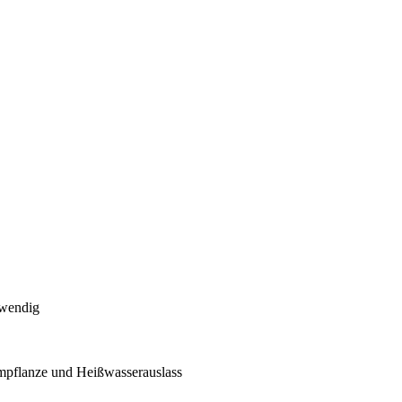
twendig
ampflanze und Heißwasserauslass