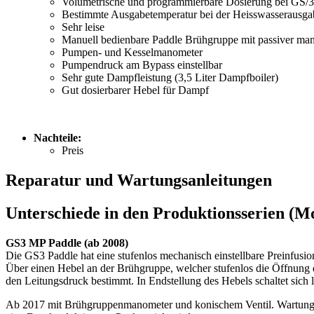
Volumetrische und programmierbare Dosierung bei GS/3
Bestimmte Ausgabetemperatur bei der Heisswasserausgab
Sehr leise
Manuell bedienbare Paddle Brühgruppe mit passiver manu
Pumpen- und Kesselmanometer
Pumpendruck am Bypass einstellbar
Sehr gute Dampfleistung (3,5 Liter Dampfboiler)
Gut dosierbarer Hebel für Dampf
Nachteile:
Preis
Reparatur und Wartungsanleitungen
Unterschiede in den Produktionsserien (M
GS3 MP Paddle (ab 2008)
Die GS3 Paddle hat eine stufenlos mechanisch einstellbare Preinfusio
Über einen Hebel an der Brühgruppe, welcher stufenlos die Öffnung d
den Leitungsdruck bestimmt. In Endstellung des Hebels schaltet sich 
Ab 2017 mit Brühgruppenmanometer und konischem Ventil. Wartungsfr