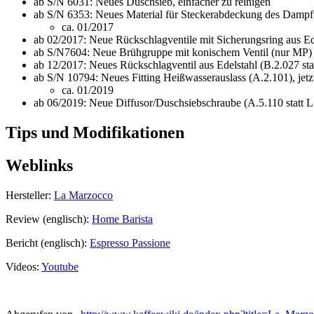
ab S/N 6031: Neues Duschsieb, einfacher zu reinigen
ab S/N 6353: Neues Material für Steckerabdeckung des Dampfthe
ca. 01/2017
ab 02/2017: Neue Rückschlagventile mit Sicherungsring aus Ed
ab S/N7604: Neue Brühgruppe mit konischem Ventil (nur MP)
ab 12/2017: Neues Rückschlagventil aus Edelstahl (B.2.027 statt
ab S/N 10794: Neues Fitting Heißwasserauslass (A.2.101), jetz
ca. 01/2019
ab 06/2019: Neue Diffusor/Duschsiebschraube (A.5.110 statt L
Tips und Modifikationen
Weblinks
Hersteller:
La Marzocco
Review (englisch):
Home Barista
Bericht (englisch):
Espresso Passione
Videos:
Youtube