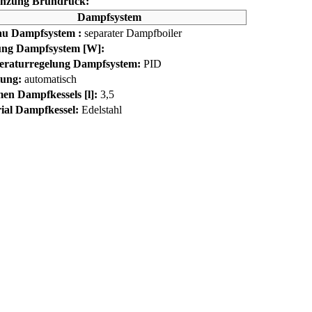
nzung Brühdruck:
Dampfsystem
u Dampfsystem :
separater Dampfboiler
ung Dampfsystem [W]:
raturregelung Dampfsystem:
PID
lung:
automatisch
en Dampfkessels [l]:
3,5
ial Dampfkessel:
Edelstahl