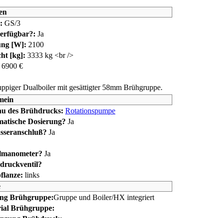
en
:
GS/3
erfügbar?:
Ja
ung [W]:
2100
ht [kg]:
33
33 kg <br />
6900 €
uppiger Dualboiler mit gesättigter 58mm Brühgruppe.
mein
u des Brühdrucks:
Rotationspumpe
atische Dosierung?
Ja
seranschluß?
Ja
lmanometer?
Ja
druckventil?
lanze:
links
e
ng Brühgruppe:
Gruppe und Boiler/HX integriert
ial Brühgruppe: