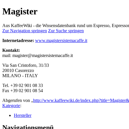
Magister
Aus KaffeeWiki - die Wissensdatenbank rund um Espresso, Espress
Zur Navigation springen
Zur Suche springen
Internetadresse:
www.magistersistemacaffe.it
Kontakt:
mail: magister@magistersistemacaffe.it
Via San Cristoforo, 31/33
20010 Casorezzo
MILANO - ITALY
Tel. +39 02 901 08 33
Fax +39 02 901 08 54
Abgerufen von „
http://www.kaffeewiki.de/index.php?title=Magiste
Kategorie
:
Hersteller
Navigationsmenü