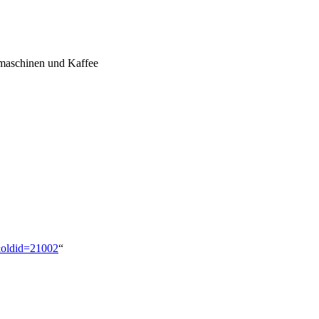
omaschinen und Kaffee
r&oldid=21002
“