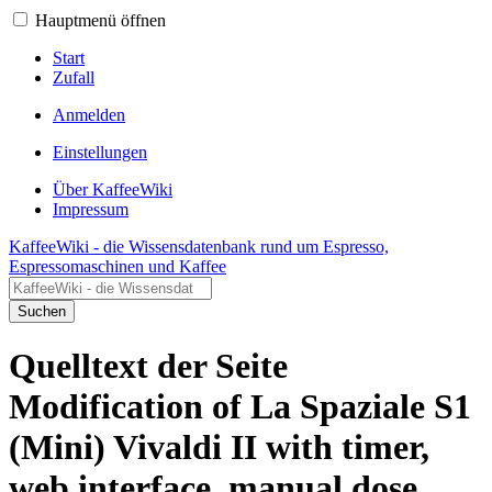
Hauptmenü öffnen
Start
Zufall
Anmelden
Einstellungen
Über KaffeeWiki
Impressum
KaffeeWiki - die Wissensdatenbank rund um Espresso,
Espressomaschinen und Kaffee
Suchen
Quelltext der Seite
Modification of La Spaziale S1
(Mini) Vivaldi II with timer,
web interface, manual dose,