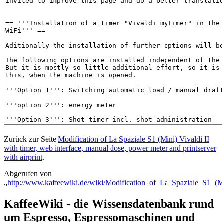
Zurück zur Seite
Modification of La Spaziale S1 (Mini) Vivaldi II
with timer, web interface, manual dose, power meter and printserver
with airprint
.
Abgerufen von
„
http://www.kaffeewiki.de/wiki/Modification_of_La_Spaziale_S1_(M
KaffeeWiki - die Wissensdatenbank rund
um Espresso, Espressomaschinen und