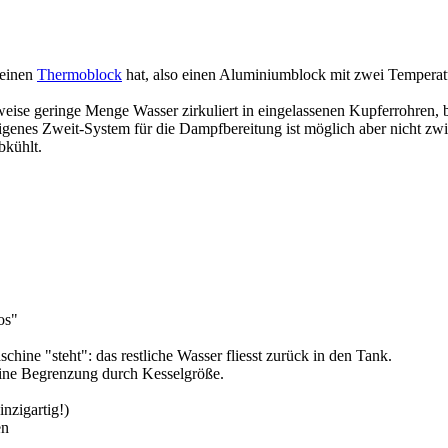
 einen
Thermoblock
hat, also einen Aluminiumblock mit zwei Temperatu
se geringe Menge Wasser zirkuliert in eingelassenen Kupferrohren, bis
eigenes Zweit-System für die Dampfbereitung ist möglich aber nicht zw
bkühlt.
os"
ine "steht": das restliche Wasser fliesst zurück in den Tank.
keine Begrenzung durch Kesselgröße.
nzigartig!)
en