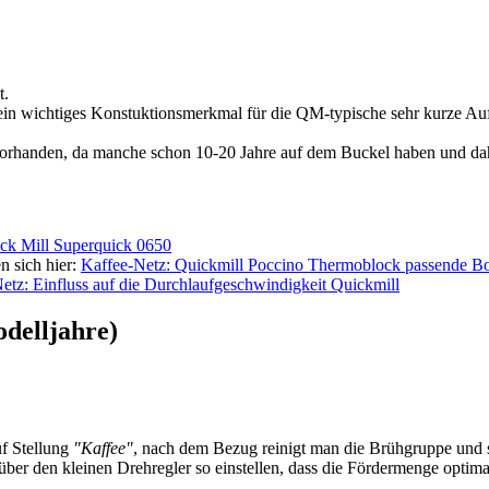
t.
r ein wichtiges Konstuktionsmerkmal für die QM-typische sehr kurze Auf
orhanden, da manche schon 10-20 Jahre auf dem Buckel haben und dahe
ick Mill Superquick 0650
n sich hier:
Kaffee-Netz: Quickmill Poccino Thermoblock passende B
etz: Einfluss auf die Durchlaufgeschwindigkeit Quickmill
odelljahre)
uf Stellung
"Kaffee"
, nach dem Bezug reinigt man die Brühgruppe und s
er den kleinen Drehregler so einstellen, dass die Fördermenge optimal