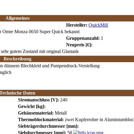
Allgemeines
Hersteller:
QuickMill
er Omre Monza 0650 Super Quick bekannt
Gruppenanzahl:
1
Neupreis [€]:
 sehr gutem Zustand mit original Glastank
Beschreibung
n dünnem Blechkleid und Pumpendruck-Verstellung
nglich
Technische Daten
Stromanschluss [V]:
240
Gewicht [kg]:
Gehäusematerial:
Metall
Thermoblockmaterial:
zwei Kupferrohre in Aluminiumbloc
Siebträgerdurchmesser [mm]:
Siebdurchmesser [mm]:
58