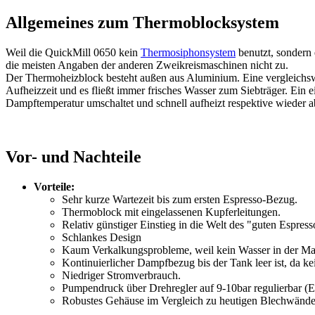
Allgemeines zum Thermoblocksystem
Weil die QuickMill 0650 kein
Thermosiphonsystem
benutzt, sondern
die meisten Angaben der anderen Zweikreismaschinen nicht zu.
Der Thermoheizblock besteht außen aus Aluminium. Eine vergleichswei
Aufheizzeit und es fließt immer frisches Wasser zum Siebträger. Ein 
Dampftemperatur umschaltet und schnell aufheizt respektive wieder a
Vor- und Nachteile
Vorteile:
Sehr kurze Wartezeit bis zum ersten Espresso-Bezug.
Thermoblock mit eingelassenen Kupferleitungen.
Relativ günstiger Einstieg in die Welt des "guten Espress
Schlankes Design
Kaum Verkalkungsprobleme, weil kein Wasser in der Masch
Kontinuierlicher Dampfbezug bis der Tank leer ist, da 
Niedriger Stromverbrauch.
Pumpendruck über Drehregler auf 9-10bar regulierbar (Ei
Robustes Gehäuse im Vergleich zu heutigen Blechwänd