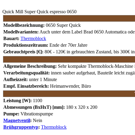
Quick Mill Super Quick espresso 0650
Modellbezeichnung:
0650 Super Quick
Modellvarianten:
Auch unter dem Label Brad 0650 Automatica od
Bauart:
Thermoblock
Produktionszeitraum:
Ende der 70er Jahre
Gebrauchtpreis [€]:
80€ - 120€ in gebrauchten Zustand, bis 300€ in
Allgemeine Beschreibung:
Sehr kompakte Thermoblock-Maschine i
Verarbeitungsqualität:
innen sauber aufgebaut, Bauteile leicht zugä
Aufheizzeit:
unter 1 Minute
Empf. Einsatzbereich:
Heimanwender, Büro
Leistung [W]:
1100
Abmessungen (BxHxT) [mm]:
180 x 320 x 200
Pumpe:
Vibrationspumpe
Magnetventil
:
Nein
Brühgruppentyp
:
Thermoblock