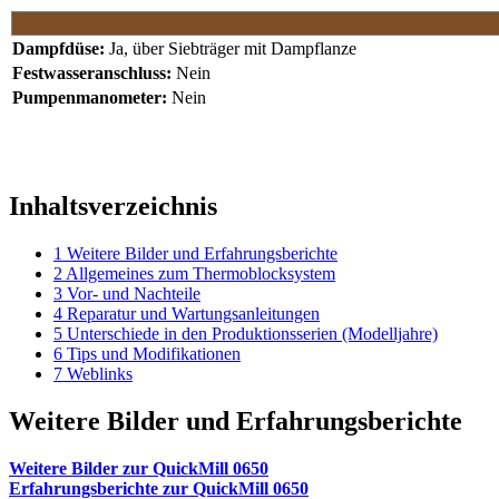
Dampfdüse:
Ja, über Siebträger mit Dampflanze
Festwasseranschluss:
Nein
Pumpenmanometer:
Nein
Inhaltsverzeichnis
1
Weitere Bilder und Erfahrungsberichte
2
Allgemeines zum Thermoblocksystem
3
Vor- und Nachteile
4
Reparatur und Wartungsanleitungen
5
Unterschiede in den Produktionsserien (Modelljahre)
6
Tips und Modifikationen
7
Weblinks
Weitere Bilder und Erfahrungsberichte
Weitere Bilder zur QuickMill 0650
Erfahrungsberichte zur QuickMill 0650