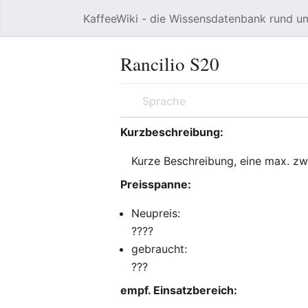
KaffeeWiki - die Wissensdatenbank rund u
Hauptmenü öffnen
Rancilio S20
Sprache
Kurzbeschreibung:
Kurze Beschreibung, eine max. zw
Preisspanne:
Neupreis:
????
gebraucht:
???
empf. Einsatzbereich: