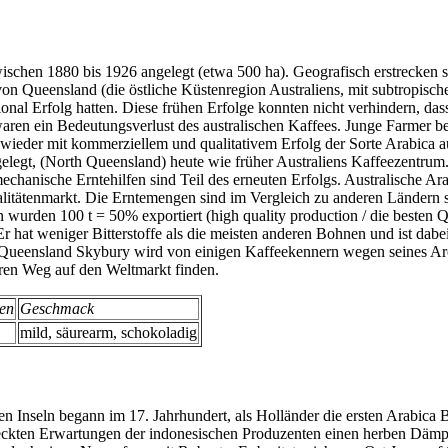
wischen 1880 bis 1926 angelegt (etwa 500 ha). Geografisch erstrecke
on Queensland (die östliche Küstenregion Australiens, mit subtropisch
onal Erfolg hatten. Diese frühen Erfolge konnten nicht verhindern, da
ren ein Bedeutungsverlust des australischen Kaffees. Junge Farmer be
wieder mit kommerziellem und qualitativem Erfolg der Sorte Arabica 
egt, (North Queensland) heute wie früher Australiens Kaffeezentrum. 
hanische Erntehilfen sind Teil des erneuten Erfolgs. Australische Ara
litätenmarkt. Die Erntemengen sind im Vergleich zu anderen Ländern s
wurden 100 t = 50% exportiert (high quality production / die besten Q
 Er hat weniger Bitterstoffe als die meisten anderen Bohnen und ist 
ia Queensland Skybury wird von einigen Kaffeekennern wegen seines A
ihren Weg auf den Weltmarkt finden.
en
Geschmack
mild, säurearm, schokoladig
n Inseln begann im 17. Jahrhundert, als Holländer die ersten Arabica 
eckten Erwartungen der indonesischen Produzenten einen herben Dämpfer