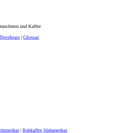
omaschinen und Kaffee
ffeeshops
|
Glossar
elamerikas
|
Rohkaffee Südamerikas