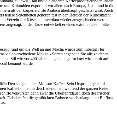
 Sumatra, Sulawsi, Bali und die anderen Kaffeeproduzierenden Inseln
am und Kolumbien exportiert vor allem nach Europa, Japan und in die
nnern als der körperreichste Arabica überhaupt geschätzt wird. Auch
teuere Seltenheiten gehören fast in den Bereich der Kuriositäten:
dem Verzehr der Kirschen unverdaut wieder ausgeschieden werden.
 angenagt. In der Tasse entwickelt er einen extrem dicken, bitter
egeszug rund um die Welt an und Mocha wurde zum Inbegriff für
s viele verschiedene Mokka - Sorten angebaut. Sie alle zeichnen
chen Stil wie vor 400 Jahren angebaur, getrocknet wird er oft auf
occa) benannt wurde.
alität: Den so genannten Monsun Kaffee. Sein Ursprung geht auf
 grünen Kaffeebohnen in den Laderäumen während der ganzen Reise
fschiffe verkürzten dann zwar die Überfahrtdauer, doch der frischer
elt. Dabei reifen die gepflückten Bohnen wochenlang unter Einfluss
cas.