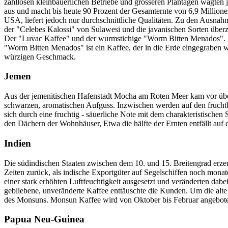
zahllosen kleinbäuerlichen Betriebe und grösseren Plantagen wagten 
aus und macht bis heute 90 Prozent der Gesamternte von 6,9 Millione
USA, liefert jedoch nur durchschnittliche Qualitäten. Zu den Ausnah
der "Celebes Kalossi" von Sulawesi und die javanischen Sorten überz
Der "Luvac Kaffee" und der wurmstichige "Worm Bitten Menados". L
"Worm Bitten Menados" ist ein Kaffee, der in die Erde eingegraben w
würzigen Geschmack.
Jemen
Aus der jemenitischen Hafenstadt Mocha am Roten Meer kam vor über 
schwarzen, aromatischen Aufguss. Inzwischen werden auf den fruchtb
sich durch eine fruchtig - säuerliche Note mit dem charakteristische
den Dächern der Wohnhäuser, Etwa die hälfte der Ernten entfällt a
Indien
Die südindischen Staaten zwischen dem 10. und 15. Breitengrad erze
Zeiten zurück, als indische Exportgüter auf Segelschiffen noch mo
einer stark erhöhten Luftfeuchtigkeit ausgesetzt und veränderten dabe
gebliebene, unveränderte Kaffee enttäuschte die Kunden. Um die alt
des Monsuns. Monsun Kaffee wird von Oktober bis Februar angeboten
Papua Neu-Guinea