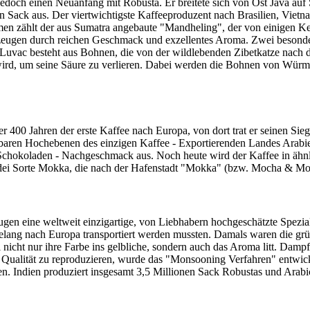
jedoch einen Neuanfang mit Robusta. Er breitete sich von Ost Java auf
n Sack aus. Der viertwichtigste Kaffeeproduzent nach Brasilien, Vietn
men zählt der aus Sumatra angebaute "Mandheling", der von einigen Ke
eugen durch reichen Geschmack und exzellentes Aroma. Zwei besonders 
uvac besteht aus Bohnen, die von der wildlebenden Zibetkatze nach 
ird, um seine Säure zu verlieren. Dabei werden die Bohnen von Würmern
400 Jahren der erste Kaffee nach Europa, von dort trat er seinen Si
aren Hochebenen des einzigen Kaffee - Exportierenden Landes Arabien
n Schokoladen - Nachgeschmack aus. Noch heute wird der Kaffee in ähnli
uf dei Sorte Mokka, die nach der Hafenstadt "Mokka" (bzw. Mocha & M
ugen eine weltweit einzigartige, von Liebhabern hochgeschätzte Spezi
natelang nach Europa transportiert werden mussten. Damals waren die
i nicht nur ihre Farbe ins gelbliche, sondern auch das Aroma litt. Damp
e Qualität zu reproduzieren, wurde das "Monsooning Verfahren" entwick
. Indien produziert insgesamt 3,5 Millionen Sack Robustas und Arabi