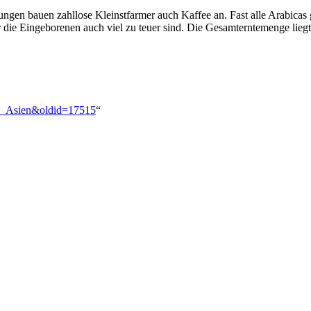
ngen bauen zahllose Kleinstfarmer auch Kaffee an. Fast alle Arabicas
die Eingeborenen auch viel zu teuer sind. Die Gesamterntemenge liegt
ee_Asien&oldid=17515
“