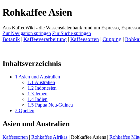
Rohkaffee Asien
Aus KaffeeWiki - die Wissensdatenbank rund um Espresso, Espress
Zur Navigation springen
Zur Suche springen
Botanik
|
Kaffeeverarbeitung
|
Kaffeesorten
|
Cupping
|
Rohka
Inhaltsverzeichnis
1
Asien und Australien
1.1
Australien
1.2
Indonesien
1.3
Jemen
1.4
Indien
1.5
Papua Neu-Guinea
2
Quellen
Asien und Australien
Kaffeesorten
|
Rohkaffee Afrikas
|
Rohkaffee Asiens
|
Rohkaffee Mitt