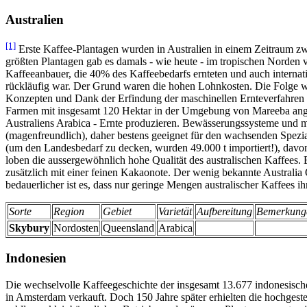
Australien
[1]
Erste Kaffee-Plantagen wurden in Australien in einem Zeitraum z
größten Plantagen gab es damals - wie heute - im tropischen Norden v
Kaffeeanbauer, die 40% des Kaffeebedarfs ernteten und auch internati
rückläufig war. Der Grund waren die hohen Lohnkosten. Die Folge wa
Konzepten und Dank der Erfindung der maschinellen Ernteverfahren 
Farmen mit insgesamt 120 Hektar in der Umgebung von Mareeba angel
Australiens Arabica - Ernte produzieren. Bewässerungssysteme und mec
(magenfreundlich), daher bestens geeignet für den wachsenden Spezia
(um den Landesbedarf zu decken, wurden 49.000 t importiert!), davon 
loben die aussergewöhnlich hohe Qualität des australischen Kaffees.
zusätzlich mit einer feinen Kakaonote. Der wenig bekannte Austral
bedauerlicher ist es, dass nur geringe Mengen australischer Kaffees 
Sorte
Region
Gebiet
Varietät
Aufbereitung
Bemerkung
Skybury
Nordosten
Queensland
Arabica
Indonesien
Die wechselvolle Kaffeegeschichte der insgesamt 13.677 indonesische
in Amsterdam verkauft. Doch 150 Jahre später erhielten die hochgest