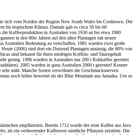
n sie sich vom Norden der Region New South Wales bis Cooktown. Die
em bis tropischem Klima). Damals gab es circa 50 bis 60
ss die Kaffeeproduktion in Australien von 1930 an bis etwa 1980
gannen in den 80er Jahren auf den alten Plantagen mit neuen
aus Australien Bedeutung zu verschaffen. 1981 wurden zwei große
Heute (2006) sind dort ein Dutzend Plantagen ansässig, die 80% von
bicas sind bekannt für ihren niedrigen Koffein- und Säuregehalt
ehr gering. 1996 wurden in Australien nur 200 t Rohkaffee geerntet
ualitäten). 2005 wurden in ganz Australien 2000 t geerntet! Kenner
dabei sehr mild. Manche Sorten verwöhnen die Geschmacksnerven
romas noch höher bewertet als der Blue Mountain aus Jamaika. Um so
Bäumchen einpflanzten. Bereits 1712 wurde der erste Kaffee aus Java
, als ein verheerender Kaffeerost sämtliche Pflanzen zerstörte. Die