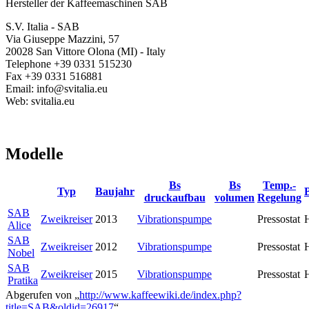
Hersteller der Kaffeemaschinen SAB
S.V. Italia - SAB
Via Giuseppe Mazzini, 57
20028 San Vittore Olona (MI) - Italy
Telephone +39 0331 515230
Fax +39 0331 516881
Email: info@svitalia.eu
Web: svitalia.eu
Modelle
Bs
Bs
Temp.-
Typ
Baujahr
druckaufbau
volumen
Regelung
SAB
Zweikreiser
2013
Vibrationspumpe
Pressostat
Alice
SAB
Zweikreiser
2012
Vibrationspumpe
Pressostat
Nobel
SAB
Zweikreiser
2015
Vibrationspumpe
Pressostat
Pratika
Abgerufen von „
http://www.kaffeewiki.de/index.php?
title=SAB&oldid=26917
“