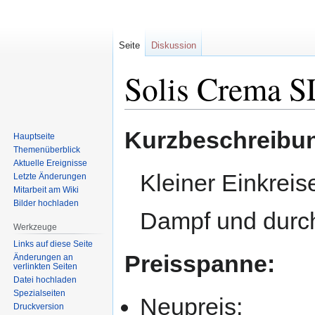
Seite
Diskussion
Solis Crema S
Zur
Zur
Kurzbeschreibu
Hauptseite
Navigation
Suche
Themenüberblick
springen
springen
Aktuelle Ereignisse
Kleiner Einkreise
Letzte Änderungen
Mitarbeit am Wiki
Bilder hochladen
Dampf und durc
Werkzeuge
Links auf diese Seite
Preisspanne:
Änderungen an
verlinkten Seiten
Datei hochladen
Spezialseiten
Neupreis:
Druckversion