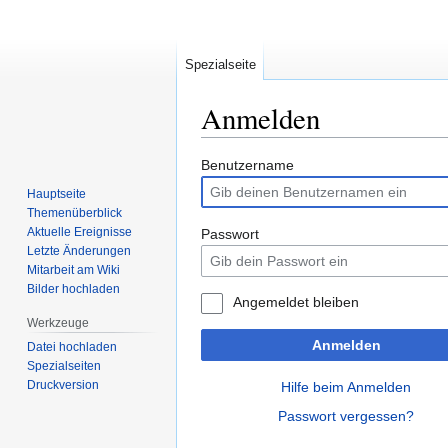
Spezialseite
Anmelden
Zur
Zur
Benutzername
Navigation
Suche
Hauptseite
springen
springen
Themenüberblick
Aktuelle Ereignisse
Passwort
Letzte Änderungen
Mitarbeit am Wiki
Bilder hochladen
Angemeldet bleiben
Werkzeuge
Anmelden
Datei hochladen
Spezialseiten
Druckversion
Hilfe beim Anmelden
Passwort vergessen?