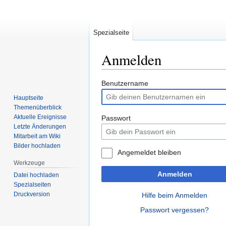
Spezialseite
Anmelden
Zur
Zur
Benutzername
Navigation
Suche
Hauptseite
springen
springen
Themenüberblick
Aktuelle Ereignisse
Passwort
Letzte Änderungen
Mitarbeit am Wiki
Bilder hochladen
Angemeldet bleiben
Werkzeuge
Anmelden
Datei hochladen
Spezialseiten
Druckversion
Hilfe beim Anmelden
Passwort vergessen?