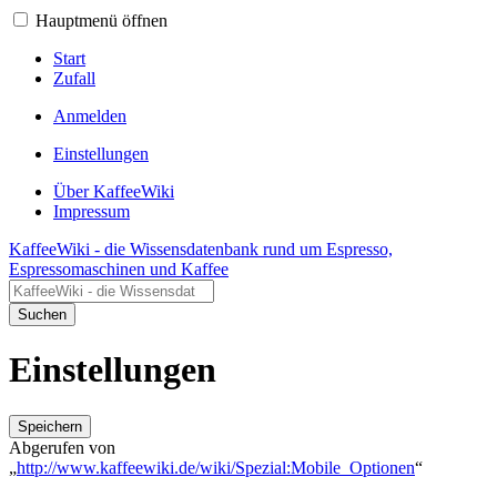
Hauptmenü öffnen
Start
Zufall
Anmelden
Einstellungen
Über KaffeeWiki
Impressum
KaffeeWiki - die Wissensdatenbank rund um Espresso,
Espressomaschinen und Kaffee
Suchen
Einstellungen
Speichern
Abgerufen von
„
http://www.kaffeewiki.de/wiki/Spezial:Mobile_Optionen
“