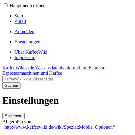
Hauptmenü öffnen
Start
Zufall
Anmelden
Einstellungen
Über KaffeeWiki
Impressum
KaffeeWiki - die Wissensdatenbank rund um Espresso,
Espressomaschinen und Kaffee
Suchen
Einstellungen
Speichern
Abgerufen von
„
http://www.kaffeewiki.de/wiki/Spezial:Mobile_Optionen
“