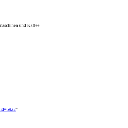
omaschinen und Kaffee
did=5922
“