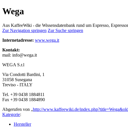
Wega
Aus KaffeeWiki - die Wissensdatenbank rund um Espresso, Espress
Zur Navigation springen
Zur Suche springen
Internetadresse:
www.wega.it
Kontakt:
mail: info@wega.it
WEGA S.r.l
Via Condotti Bardini, 1
31058 Susegana
Treviso - ITALY
Tel. +39 0438 1884811
Fax +39 0438 1884890
Abgerufen von „
http://www.kaffeewiki.de/index.php?title=Wega&ol
Kategorie
:
Hersteller