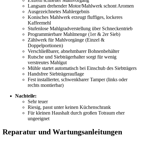
Extrem schneller Mahlvorgang
Langsam drehender Motor/Mahlwerk schont Aromen
Ausgezeichnetes Mahlergebnis
Konisches Mahlwerk erzeugt fluffiges, lockeres
Kaffeemehl
Stufenlose Mahlgradverstellung über Schneckentrieb
Programmierbare Mahlmenge (1er & 2er Sieb)
Zählwerk für Mahlvorgänge (Einzel &
Doppelportionen)
Verschließbarer, abnehmbarer Bohnenbehälter
Rutsche und Siebträgerhalter sorgt für wenig
verstreutes Mahlgut
Mühle startet automatisch bei Einschub des Siebträgers
Handsfree Siebträgerauflage
Fest installierter, schwenkbarer Tamper (links oder
rechts montierbar)
Nachteile:
Sehr teuer
Riesig, passt unter keinen Küchenschrank
Für kleinen Haushalt durch großen Totraum eher
ungeeignet
Reparatur und Wartungsanleitungen