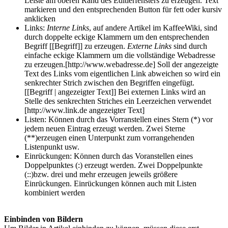
Leiste am oberen Rand des Editierfensters zu erzeugen. Text
markieren und den entsprechenden Button für fett oder kursiv
anklicken
Links:
Interne Links
, auf andere Artikel im KaffeeWiki, sind
durch doppelte eckige Klammern um den entsprechenden
Begriff [[Begriff]] zu erzeugen.
Externe Links
sind durch
einfache eckige Klammern um die vollständige Webadresse
zu erzeugen.[http://www.webadresse.de] Soll der angezeigte
Text des Links vom eigentlichen Link abweichen so wird ein
senkrechter Strich zwischen den Begriffen eingefügt.
[[Begriff | angezeigter Text]] Bei externen Links wird an
Stelle des senkrechten Striches ein Leerzeichen verwendet
[http://www.link.de angezeigter Text]
Listen: Können durch das Vorranstellen eines Stern (*) vor
jedem neuen Eintrag erzeugt werden. Zwei Sterne
(**)erzeugen einen Unterpunkt zum vorrangehenden
Listenpunkt usw.
Einrückungen: Können durch das Voranstellen eines
Doppelpunktes (:) erzeugt werden. Zwei Doppelpunkte
(::)bzw. drei und mehr erzeugen jeweils größere
Einrückungen. Einrückungen können auch mit Listen
kombiniert werden
Einbinden von Bildern