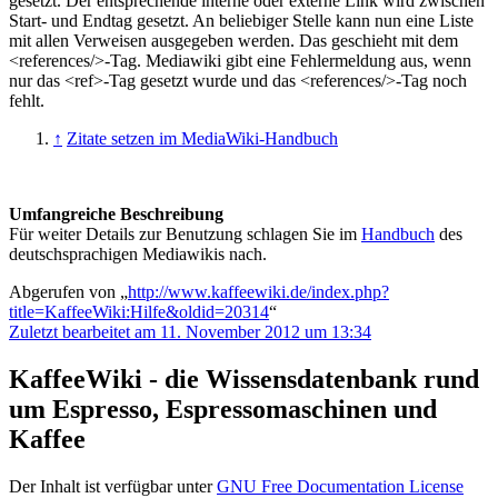
gesetzt. Der entsprechende interne oder externe Link wird zwischen
Start- und Endtag gesetzt. An beliebiger Stelle kann nun eine Liste
mit allen Verweisen ausgegeben werden. Das geschieht mit dem
<references/>-Tag. Mediawiki gibt eine Fehlermeldung aus, wenn
nur das <ref>-Tag gesetzt wurde und das <references/>-Tag noch
fehlt.
↑
Zitate setzen im MediaWiki-Handbuch
Umfangreiche Beschreibung
Für weiter Details zur Benutzung schlagen Sie im
Handbuch
des
deutschsprachigen Mediawikis nach.
Abgerufen von „
http://www.kaffeewiki.de/index.php?
title=KaffeeWiki:Hilfe&oldid=20314
“
Zuletzt bearbeitet am 11. November 2012 um 13:34
KaffeeWiki - die Wissensdatenbank rund
um Espresso, Espressomaschinen und
Kaffee
Der Inhalt ist verfügbar unter
GNU Free Documentation License