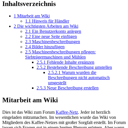
Inhaltsverzeichnis
1
Mitarbeit am Wiki
1.1
Hinweis für Händler
2
Die wichtigsten Arbeiten am Wiki
2.1
Ein Benutzerkonto anlegen
2.2
Eine neue Seite einfügen
2.3
Maschinenbeschreibungen
2.4
Bilder hinzufügen
2.5
Maschinenbeschreibungen pflegen:
Siebträgermaschinen und Mühlen
2.5.1
Fehlende Inhalte ergänzen
2.5.2
Bestehende Beschreibung umstellen
2.5.2.1
Warum wurden die
Beschreibungen nicht automatisch
umgestellt
2.5.3
Neue Beschreibung erstellen
Mitarbeit am Wiki
Dies ist das Wiki zum Forum
Kaffee-Netz
. Jeder ist herzlich
eingeladen mitzumachen. Im wesentlichen wurde das Wiki von
Mitgliedern des Kaffee-Netzes mit großer Sorgfalt erstellt. Im Forum
lassen sich Fragen gut in einem breiten Plenum erörtern. Aber wenn