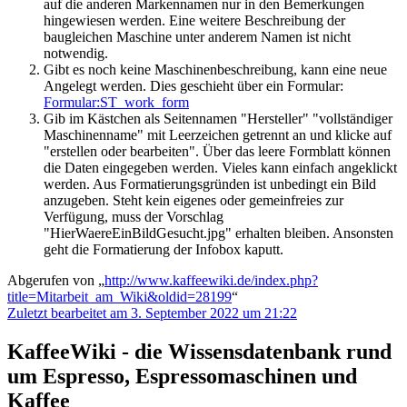
auf die anderen Markennamen nur in den Bemerkungen
hingewiesen werden. Eine weitere Beschreibung der
baugleichen Maschine unter anderem Namen ist nicht
notwendig.
Gibt es noch keine Maschinenbeschreibung, kann eine neue
Angelegt werden. Dies geschieht über ein Formular:
Formular:ST_work_form
Gib im Kästchen als Seitennamen "Hersteller" "vollständiger
Maschinenname" mit Leerzeichen getrennt an und klicke auf
"erstellen oder bearbeiten". Über das leere Formblatt können
die Daten eingegeben werden. Vieles kann einfach angeklickt
werden. Aus Formatierungsgründen ist unbedingt ein Bild
anzugeben. Steht kein eigenes oder gemeinfreies zur
Verfügung, muss der Vorschlag
"HierWaereEinBildGesucht.jpg" erhalten bleiben. Ansonsten
geht die Formatierung der Infobox kaputt.
Abgerufen von „
http://www.kaffeewiki.de/index.php?
title=Mitarbeit_am_Wiki&oldid=28199
“
Zuletzt bearbeitet am 3. September 2022 um 21:22
KaffeeWiki - die Wissensdatenbank rund
um Espresso, Espressomaschinen und
Kaffee