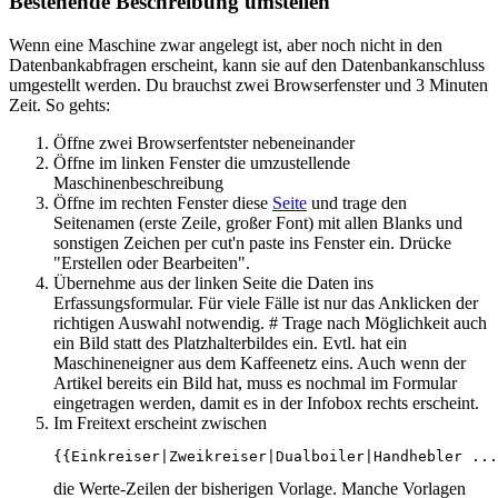
Bestehende Beschreibung umstellen
Wenn eine Maschine zwar angelegt ist, aber noch nicht in den
Datenbankabfragen erscheint, kann sie auf den Datenbankanschluss
umgestellt werden. Du brauchst zwei Browserfenster und 3 Minuten
Zeit. So gehts:
Öffne zwei Browserfentster nebeneinander
Öffne im linken Fenster die umzustellende
Maschinenbeschreibung
Öffne im rechten Fenster diese
Seite
und trage den
Seitenamen (erste Zeile, großer Font) mit allen Blanks und
sonstigen Zeichen per cut'n paste ins Fenster ein. Drücke
"Erstellen oder Bearbeiten".
Übernehme aus der linken Seite die Daten ins
Erfassungsformular. Für viele Fälle ist nur das Anklicken der
richtigen Auswahl notwendig. # Trage nach Möglichkeit auch
ein Bild statt des Platzhalterbildes ein. Evtl. hat ein
Maschineneigner aus dem Kaffeenetz eins. Auch wenn der
Artikel bereits ein Bild hat, muss es nochmal im Formular
eingetragen werden, damit es in der Infobox rechts erscheint.
Im Freitext erscheint zwischen
{{Einkreiser|Zweikreiser|Dualboiler|Handhebler ...
die Werte-Zeilen der bisherigen Vorlage. Manche Vorlagen