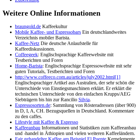
Weitere Online Informationen
braungold.de
Kaffeekultur
Mobile Kaffee- und Espressobars
Ein deutschlandweites
Verzeichnis mobiler Barista.
Kaffee-Netz
Die deutsche Anlaufstelle für
Kaffeediskussionen.
Coffeegeek
: Englischsprachige Kaffeewebsite mit
Testberichten und Foren
Home-Barista
: Englischsprachige Espressowebsite mit sehr
guten Tutorials, Testberichten und Foren
http://www.coffeeco.com.au/articles/july2002.html
[1]
Englischsprachiger Artikel aus Australien, der sehr schön die
Unterschiede von Einstiegsmaschinen erklärt. Er erklärt die
technischen Unterschiede von den einfachen Krupps/AEG
Siebträgern bis hin zur Rancilio
Silvia
.
Espressosorten.de
: Sammlung von Rösteradressen (über 900)
in D, I, A, CH. Bezugsquellen in Deutschland. Kommentare
zu den caffes.
Lifestyle mit Kaffee & Espresso
Kaffeeanbau
Informationen und Statistiken zum Kaffeeanbau
und -handel in Äthiopien und vielen weiteren Kaffeeländern.
Fair gehandelter Kaffee am Beispiel El Puente
Kernelemente