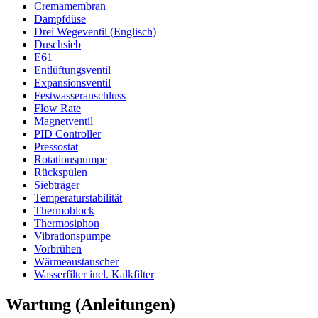
Cremamembran
Dampfdüse
Drei Wegeventil (Englisch)
Duschsieb
E61
Entlüftungsventil
Expansionsventil
Festwasseranschluss
Flow Rate
Magnetventil
PID Controller
Pressostat
Rotationspumpe
Rückspülen
Siebträger
Temperaturstabilität
Thermoblock
Thermosiphon
Vibrationspumpe
Vorbrühen
Wärmeaustauscher
Wasserfilter incl. Kalkfilter
Wartung (Anleitungen)