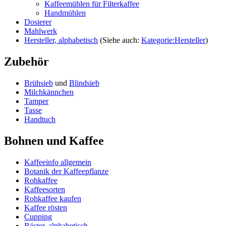
Kaffeemühlen für Filterkaffee
Handmühlen
Dosierer
Mahlwerk
Hersteller, alphabetisch
(Siehe auch:
Kategorie:Hersteller
)
Zubehör
Brühsieb
und
Blindsieb
Milchkännchen
Tamper
Tasse
Handtuch
Bohnen und Kaffee
Kaffeeinfo allgemein
Botanik der Kaffeepflanze
Rohkaffee
Kaffeesorten
Rohkaffee kaufen
Kaffee rösten
Cupping
Röster, alphabetisch