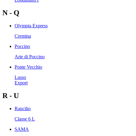
N - Q
Olympia Express
Cremina
Poccino
Arte di Poccino
Ponte Vecchio
Lusso
Export
R - U
Rancilio
Classe 6 L
SAMA