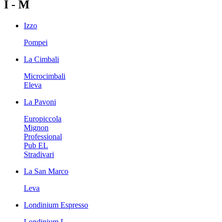
I - M
Izzo
Pompei
La Cimbali
Microcimbali
Eleva
La Pavoni
Europiccola
Mignon
Professional
Pub EL
Stradivari
La San Marco
Leva
Londinium Espresso
Londinium I