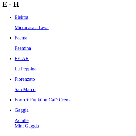
E - H
Elektra
Microcasa a Leva
Faema
Faemina
FE-AR
La Peppina
Fiorenzato
San Marco
Form + Funktion Café Crema
Gaggia
Achille
Mini Gaggia