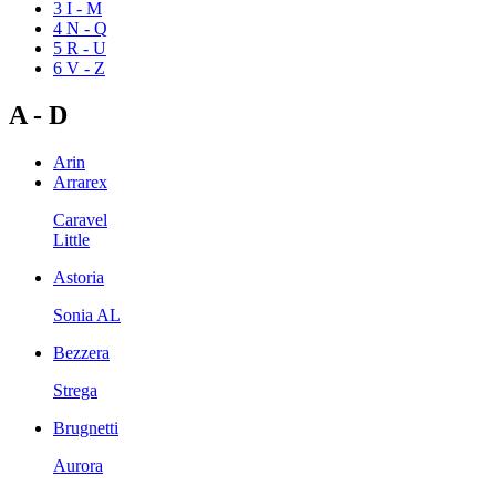
3
I - M
4
N - Q
5
R - U
6
V - Z
A - D
Arin
Arrarex
Caravel
Little
Astoria
Sonia AL
Bezzera
Strega
Brugnetti
Aurora