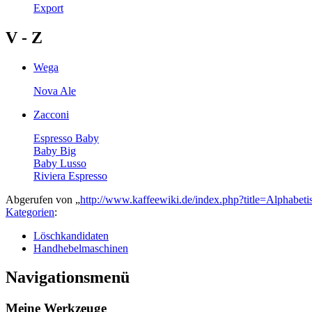
Export
V - Z
Wega
Nova Ale
Zacconi
Espresso Baby
Baby Big
Baby Lusso
Riviera Espresso
Abgerufen von „
http://www.kaffeewiki.de/index.php?title=Alphab
Kategorien
:
Löschkandidaten
Handhebelmaschinen
Navigationsmenü
Meine Werkzeuge