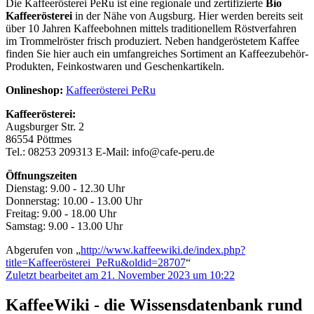
Die Kaffeerösterei PeRu ist eine regionale und zertifizierte
Bio
Kaffeerösterei
in der Nähe von Augsburg. Hier werden bereits seit
über 10 Jahren Kaffeebohnen mittels traditionellem Röstverfahren
im Trommelröster frisch produziert. Neben handgeröstetem Kaffee
finden Sie hier auch ein umfangreiches Sortiment an Kaffeezubehör-
Produkten, Feinkostwaren und Geschenkartikeln.
Onlineshop:
Kaffeerösterei PeRu
Kaffeerösterei:
Augsburger Str. 2
86554 Pöttmes
Tel.: 08253 209313 E-Mail: info@cafe-peru.de
Öffnungszeiten
Dienstag: 9.00 - 12.30 Uhr
Donnerstag: 10.00 - 13.00 Uhr
Freitag: 9.00 - 18.00 Uhr
Samstag: 9.00 - 13.00 Uhr
Abgerufen von „
http://www.kaffeewiki.de/index.php?
title=Kaffeerösterei_PeRu&oldid=28707
“
Zuletzt bearbeitet am 21. November 2023 um 10:22
KaffeeWiki - die Wissensdatenbank rund