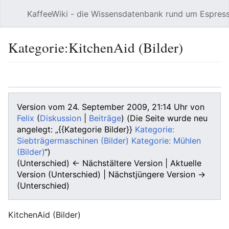
KaffeeWiki - die Wissensdatenbank rund um Espres
Hauptmenü öffnen
Kategorie:KitchenAid (Bilder)
Sprache
Beobachten
Bearbeiten
Version vom 24. September 2009, 21:14 Uhr von
Felix
(
Diskussion
|
Beiträge
)
(Die Seite wurde neu
angelegt: „{{Kategorie Bilder}}
Kategorie:
Siebträgermaschinen (Bilder)
Kategorie: Mühlen
(Bilder)
“)
(Unterschied) ← Nächstältere Version | Aktuelle
Version (Unterschied) | Nächstjüngere Version →
(Unterschied)
KitchenAid (Bilder)