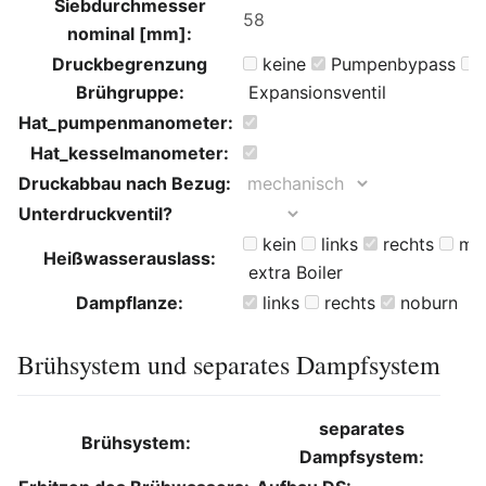
Siebdurchmesser
nominal [mm]:
Druckbegrenzung
keine
Pumpenbypass
G
Brühgruppe:
Expansionsventil
Hat_pumpenmanometer:
Hat_kesselmanometer:
Druckabbau nach Bezug:
Unterdruckventil?
kein
links
rechts
mit
Heißwasserauslass:
extra Boiler
Dampflanze:
links
rechts
noburn
Brühsystem und separates Dampfsystem
separates
Brühsystem:
Dampfsystem: