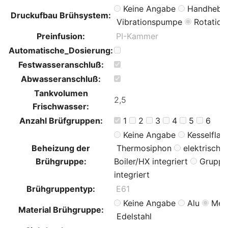
Keine Angabe
Handhebe
Druckufbau Brühsystem:
Vibrationspumpe
Rotatio
Preinfusion:
Automatische_Dosierung:
Festwasseranschluß:
Abwasseranschluß:
Tankvolumen
Frischwasser:
Anzahl Brüfgruppen:
1
2
3
4
5
6
Keine Angabe
Kesselflan
Beheizung der
Thermosiphon
elektrisch
Brühgruppe:
Boiler/HX integriert
Gruppe 
integriert
Brühgruppentyp:
Keine Angabe
Alu
Mes
Material Brühgruppe:
Edelstahl