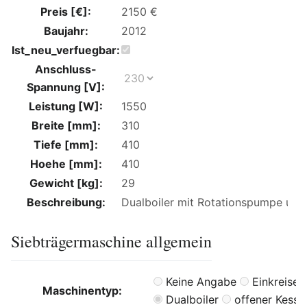
Preis [€]:
Baujahr:
Ist_neu_verfuegbar:
Anschluss-
Spannung [V]:
Leistung [W]:
Breite [mm]:
Tiefe [mm]:
Hoehe [mm]:
Gewicht [kg]:
Beschreibung:
Siebträgermaschine allgemein
Keine Angabe
Einkreiser
Maschinentyp:
Dualboiler
offener Kesse