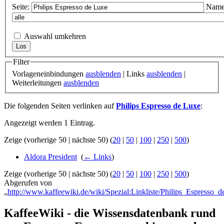
Seite:
Name
Auswahl umkehren
Filter
Vorlageneinbindungen
ausblenden
| Links
ausblenden
|
Weiterleitungen
ausblenden
Die folgenden Seiten verlinken auf
Philips Espresso de Luxe
:
Angezeigt werden 1 Eintrag.
Zeige (vorherige 50 | nächste 50) (
20
|
50
|
100
|
250
|
500
)
Aldora President
‎
(
← Links
)
Zeige (vorherige 50 | nächste 50) (
20
|
50
|
100
|
250
|
500
)
Abgerufen von
„
http://www.kaffeewiki.de/wiki/Spezial:Linkliste/Philips_Espresso_
KaffeeWiki - die Wissensdatenbank rund