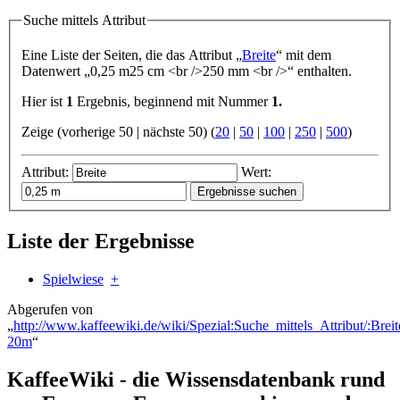
Suche mittels Attribut
Eine Liste der Seiten, die das Attribut „
Breite
“ mit dem
Datenwert „
0,25 m
25 cm <br />250 mm <br />
“ enthalten.
Hier ist
1
Ergebnis, beginnend mit Nummer
1.
Zeige (vorherige 50 | nächste 50) (
20
|
50
|
100
|
250
|
500
)
Attribut:
Wert:
Liste der Ergebnisse
Spielwiese
+
Abgerufen von
„
http://www.kaffeewiki.de/wiki/Spezial:Suche_mittels_Attribut/:Breit
20m
“
KaffeeWiki - die Wissensdatenbank rund