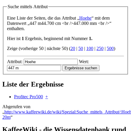
Suche mittels Attribut
Eine Liste der Seiten, die das Attribut „
Hoehe
“ mit dem
Datenwert „
447 m
44.700 cm <br />447.000 mm <br />
“
enthalten.
Hier ist
1
Ergebnis, beginnend mit Nummer
1.
Zeige (vorherige 50 | nächste 50) (
20
|
50
|
100
|
250
|
500
)
Attribut:
Wert:
Liste der Ergebnisse
Profitec Pro500
+
Abgerufen von
„
http://www.kaffeewiki.de/wiki/Spezial:Suche_mittels_Attribut/:Hoe
20m
“
KaffeeWiki - die Wissensdatenbank rund