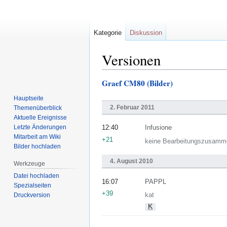
Kategorie
Diskussion
Versionen
Graef CM80 (Bilder)
Zur
Zur
Navigation
Suche
Hauptseite
springen
springen
2. Februar 2011
Themenüberblick
Aktuelle Ereignisse
Letzte Änderungen
12:40
Infusione
Mitarbeit am Wiki
+21
keine Bearbeitungszusamm
Bilder hochladen
4. August 2010
Werkzeuge
Datei hochladen
16:07
PAPPL
Spezialseiten
+39
Druckversion
kat
K