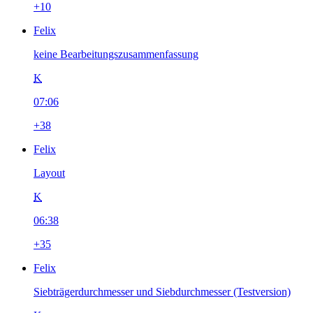
+10
Felix
keine Bearbeitungszusammenfassung
K
07:06
+38
Felix
Layout
K
06:38
+35
Felix
Siebträgerdurchmesser und Siebdurchmesser (Testversion)