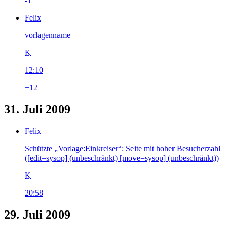
-1
Felix
vorlagenname
K
12:10
+12
31. Juli 2009
Felix
Schützte „Vorlage:Einkreiser“: Seite mit hoher Besucherzahl
([edit=sysop] (unbeschränkt) [move=sysop] (unbeschränkt))
K
20:58
29. Juli 2009