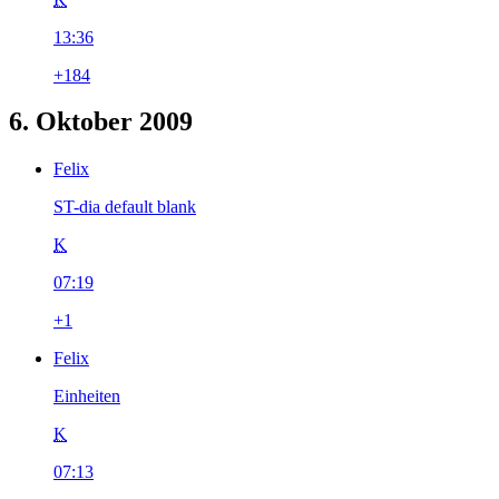
13:36
+184
6. Oktober 2009
Felix
ST-dia default blank
K
07:19
+1
Felix
Einheiten
K
07:13