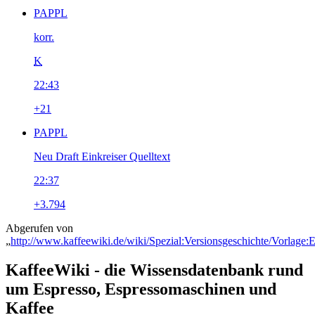
PAPPL
korr.
K
22:43
+21
PAPPL
Neu Draft Einkreiser Quelltext
22:37
+3.794
Abgerufen von
„
http://www.kaffeewiki.de/wiki/Spezial:Versionsgeschichte/Vorlage:E
KaffeeWiki - die Wissensdatenbank rund
um Espresso, Espressomaschinen und
Kaffee