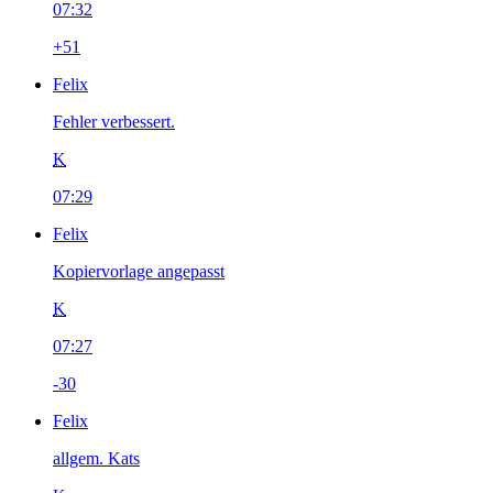
07:32
+51
Felix
Fehler verbessert.
K
07:29
Felix
Kopiervorlage angepasst
K
07:27
-30
Felix
allgem. Kats