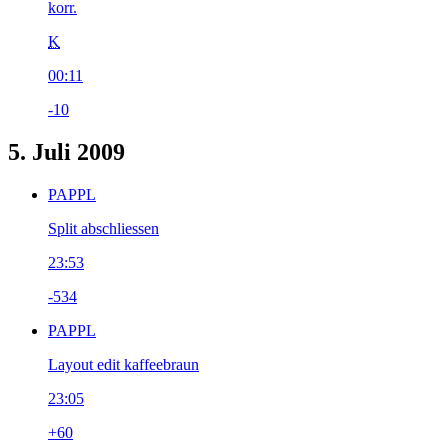
korr.
K
00:11
-10
5. Juli 2009
PAPPL
Split abschliessen
23:53
-534
PAPPL
Layout edit kaffeebraun
23:05
+60