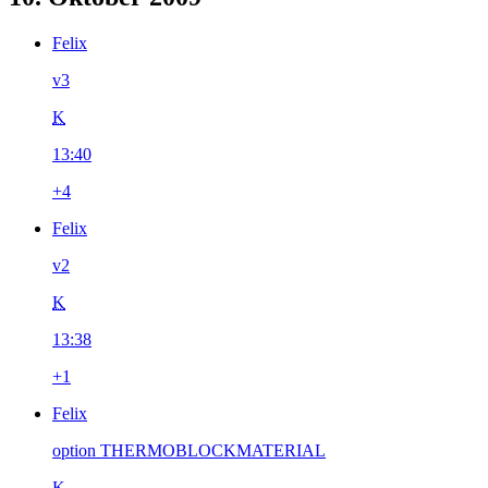
Felix
v3
K
13:40
+4
Felix
v2
K
13:38
+1
Felix
option THERMOBLOCKMATERIAL
K