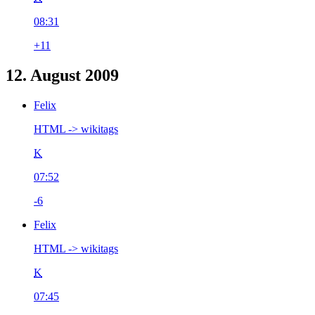
08:31
+11
12. August 2009
Felix
HTML -> wikitags
K
07:52
-6
Felix
HTML -> wikitags
K
07:45