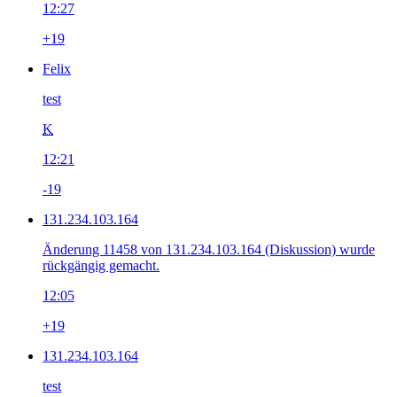
12:27
+19
Felix
test
K
12:21
-19
131.234.103.164
Änderung 11458 von 131.234.103.164 (Diskussion) wurde
rückgängig gemacht.
12:05
+19
131.234.103.164
test