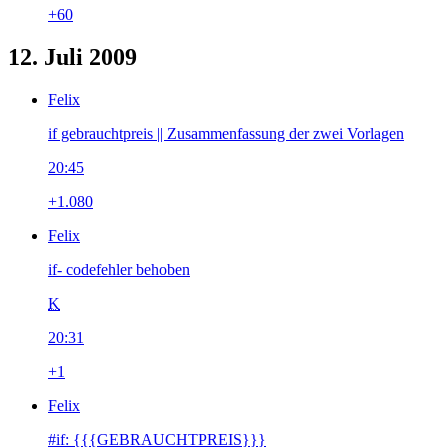
+60
12. Juli 2009
Felix
if gebrauchtpreis || Zusammenfassung der zwei Vorlagen
20:45
+1.080
Felix
if- codefehler behoben
K
20:31
+1
Felix
#if: {{{GEBRAUCHTPREIS}}}