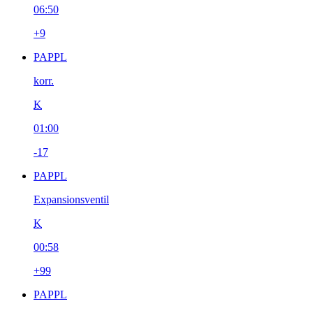
06:50
+9
PAPPL
korr.
K
01:00
-17
PAPPL
Expansionsventil
K
00:58
+99
PAPPL