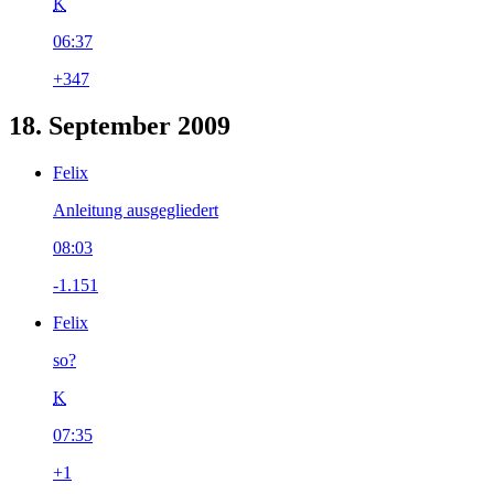
K
06:37
+347
18. September 2009
Felix
Anleitung ausgegliedert
08:03
-1.151
Felix
so?
K
07:35
+1