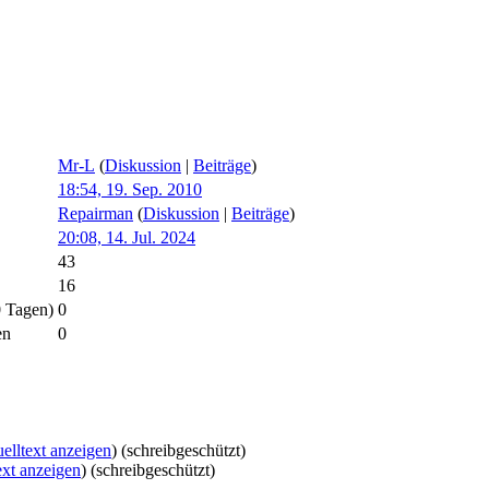
Mr-L
(
Diskussion
|
Beiträge
)
18:54, 19. Sep. 2010
Repairman
(
Diskussion
|
Beiträge
)
20:08, 14. Jul. 2024
43
16
0 Tagen)
0
en
0
elltext anzeigen
) (schreibgeschützt)
ext anzeigen
) (schreibgeschützt)