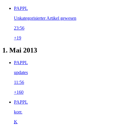
PAPPL
Unkategorisierter Artikel gewesen
23:56
+19
1. Mai 2013
PAPPL
updates
11:56
+160
PAPPL
korr.
K