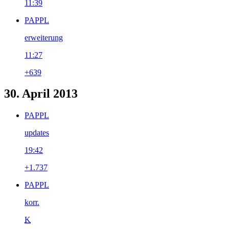
11:39
PAPPL
erweiterung
11:27
+639
30. April 2013
PAPPL
updates
19:42
+1.737
PAPPL
korr.
K