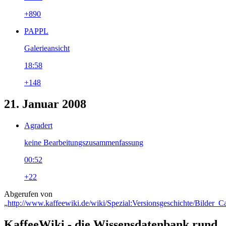
+890
PAPPL
Galerieansicht
18:58
+148
21. Januar 2008
Agradert
keine Bearbeitungszusammenfassung
00:52
+22
Abgerufen von
„
http://www.kaffeewiki.de/wiki/Spezial:Versionsgeschichte/Bilder_C
KaffeeWiki - die Wissensdatenbank rund