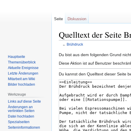
Seite
Diskussion
Quelltext der Seite 
←
Brühdruck
Zur
Zur
Du bist aus dem folgenden Grund nicht 
Hauptseite
Navigation
Suche
Themenüberblick
Diese Aktion ist auf Benutzer beschrän
springen
springen
Aktuelle Ereignisse
Letzte Änderungen
Du kannst den Quelltext dieser Seite b
Mitarbeit am Wiki
Bilder hochladen
Werkzeuge
Links auf diese Seite
Änderungen an
verlinkten Seiten
Datei hochladen
Spezialseiten
Seiten­informationen