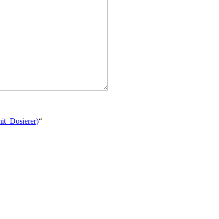
it_Dosierer)
“