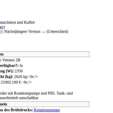
omaschinen und Kaffee
äge
)
d) | Nächstjüngere Version → (Unterschied)
en
:
Vetrano 2B
erfügbar?:
Ja
ung [W]:
2350
ht [kg]:
26
26 kg <br />
2100
2.100 € <br />
oiler mit Rotationspumpe und PID. Tank- und
sserbetrieb umschaltbar
mein
u des Brühdrucks:
Rotationspumpe