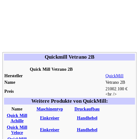
Quickmill Vetrano 2B
Quick Mill Vetrano 2B
Hersteller
QuickMill
Name
Vetrano 2B
2100
2.100 €
Preis
<br />
Weitere Produkte von QuickMill:
Name
Maschinentyp
Druckaufbau
Quick Mill
Einkreiser
Handhebel
Achille
Quick Mill
Einkreiser
Handhebel
Veloce
QuickMill