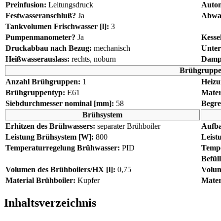
Preinfusion:
Leitungsdruck
Autom
Festwasseranschluß?
Ja
Abwas
Tankvolumen Frischwasser [l]:
3
Pumpenmanometer?
Ja
Kesse
Druckabbau nach Bezug:
mechanisch
Unter
Heißwasserauslass:
rechts, noburn
Dampf
Brühgrupp
Anzahl Brühgruppen:
1
Heizu
Brühgruppentyp:
E61
Mater
Siebdurchmesser nominal [mm]:
58
Begre
Brühsystem
Erhitzen des Brühwassers:
separater Brühboiler
Aufba
Leistung Brühsystem [W]:
800
Leist
Temperaturregelung Brühwasser:
PID
Tempe
Befül
Volumen des Brühboilers/HX [l]:
0,75
Volum
Material Brühboiler:
Kupfer
Mater
Inhaltsverzeichnis