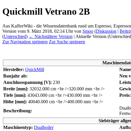
Quickmill Vetrano 2B
Aus KaffeeWiki - die Wissensdatenbank rund um Espresso, Espress
Version vom 9. März 2018, 02:14 Uhr von
Smoo
(
Diskussion
|
Beitr
(
Unterschied
)
← Nächstältere Version
| Aktuelle Version (Unterschie
Zur Navigation springen
Zur Suche springen
Maschinendat
Hersteller:
QuickMill
Name
Baujahr ab:
Neu v
Anschlussspannung [V]:
230
Leist
Breite [mm]:
320
32.000 cm <br />320.000 mm <br />
Gewic
Tiefe [mm]:
430
43.000 cm <br />430.000 mm <br />
Preis:
Höhe [mm]:
400
40.000 cm <br />400.000 mm <br />
Dualb
Beschreibung:
Festwa
Siebträger allge
Maschinentyp:
Dualboiler
Aufba