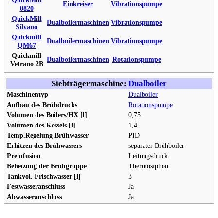
Einkreiser
Vibrationspumpe
0820
QuickMill
Dualboilermaschinen
Vibrationspumpe
Silvano
Quickmill
Dualboilermaschinen
Vibrationspumpe
QM67
Quickmill
Dualboilermaschinen
Rotationspumpe
Vetrano 2B
Siebträgermaschine:
Dualboiler
Maschinentyp
Dualboiler
Aufbau des Brühdrucks
Rotationspumpe
Volumen des Boilers/HX [l]
0,75
Volumen des Kessels [l]
1,4
Temp.Regelung Brühwasser
PID
Erhitzen des Brühwassers
separater Brühboiler
Preinfusion
Leitungsdruck
Beheizung der Brühgruppe
Thermosiphon
Tankvol. Frischwasser [l]
3
Festwasseranschluss
Ja
Abwasseranschluss
Ja