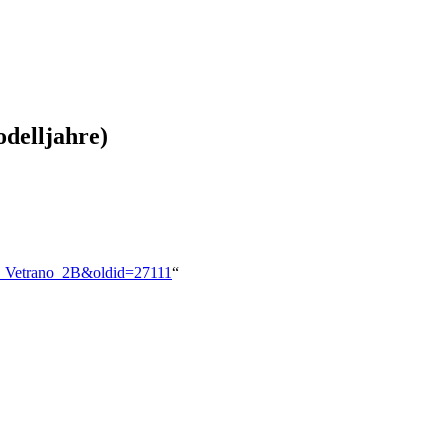
odelljahre)
ll_Vetrano_2B&oldid=27111
“