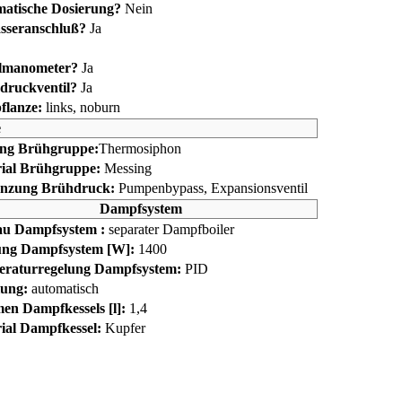
atische Dosierung?
Nein
seranschluß?
Ja
lmanometer?
Ja
druckventil?
Ja
lanze:
links, noburn
e
ng Brühgruppe:
Thermosiphon
ial Brühgruppe:
Messing
nzung Brühdruck:
Pumpenbypass, Expansionsventil
Dampfsystem
u Dampfsystem :
separater Dampfboiler
ung Dampfsystem [W]:
1400
raturregelung Dampfsystem:
PID
lung:
automatisch
en Dampfkessels [l]:
1,4
ial Dampfkessel:
Kupfer