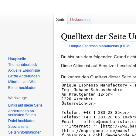
Seite
Diskussion
Quelltext der Seite
←
Unique Espresso Manufactory (UEM)
Zur
Zur
Du bist aus dem folgenden Grund nicht 
Hauptseite
Navigation
Suche
Themenüberblick
Diese Aktion ist auf Benutzer beschrän
springen
springen
Aktuelle Ereignisse
Letzte Änderungen
Du kannst den Quelltext dieser Seite b
Mitarbeit am Wiki
Bilder hochladen
Werkzeuge
Links auf diese Seite
Änderungen an
verlinkten Seiten
Datei hochladen
Spezialseiten
Seiten­informationen