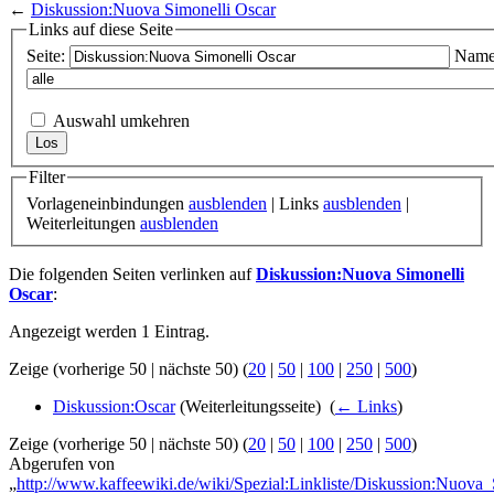
←
Diskussion:Nuova Simonelli Oscar
Links auf diese Seite
Seite:
Name
Auswahl umkehren
Filter
Vorlageneinbindungen
ausblenden
| Links
ausblenden
|
Weiterleitungen
ausblenden
Die folgenden Seiten verlinken auf
Diskussion:Nuova Simonelli
Oscar
:
Angezeigt werden 1 Eintrag.
Zeige (vorherige 50 | nächste 50) (
20
|
50
|
100
|
250
|
500
)
Diskussion:Oscar
(Weiterleitungsseite) ‎
(
← Links
)
Zeige (vorherige 50 | nächste 50) (
20
|
50
|
100
|
250
|
500
)
Abgerufen von
„
http://www.kaffeewiki.de/wiki/Spezial:Linkliste/Diskussion:Nuova