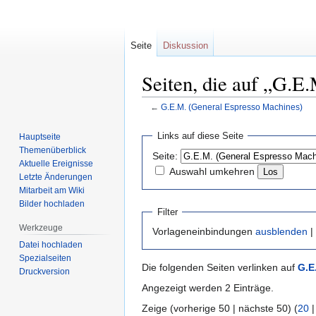
Seite
Diskussion
Seiten, die auf „G.E
←
G.E.M. (General Espresso Machines)
Zur
Zur
Links auf diese Seite
Hauptseite
Navigation
Suche
Themenüberblick
Seite:
springen
springen
Aktuelle Ereignisse
Auswahl umkehren
Letzte Änderungen
Mitarbeit am Wiki
Bilder hochladen
Filter
Werkzeuge
Vorlageneinbindungen
ausblenden
|
Datei hochladen
Spezialseiten
Die folgenden Seiten verlinken auf
G.E
Druckversion
Angezeigt werden 2 Einträge.
Zeige (vorherige 50 | nächste 50) (
20