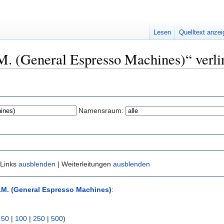
Lesen
Quelltext anze
.M. (General Espresso Machines)“ verl
Namensraum:
 Links
ausblenden
| Weiterleitungen
ausblenden
.M. (General Espresso Machines)
:
|
50
|
100
|
250
|
500
)