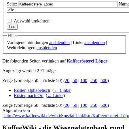
Seite:
Name
Auswahl umkehren
Filter
Vorlageneinbindungen
ausblenden
| Links
ausblenden
|
Weiterleitungen
ausblenden
Die folgenden Seiten verlinken auf
Kaffeerösterei Löper
:
Angezeigt werden 2 Einträge.
Zeige (vorherige 50 | nächste 50) (
20
|
50
|
100
|
250
|
500
)
Röster, alphabetisch
‎
(
← Links
)
Röster, nach Ort
‎
(
← Links
)
Zeige (vorherige 50 | nächste 50) (
20
|
50
|
100
|
250
|
500
)
Abgerufen von
„
http://www.kaffeewiki.de/wiki/Spezial:Linkliste/Kaffeerösterei_Löp
KaffeeWiki - die Wissensdatenbank rund