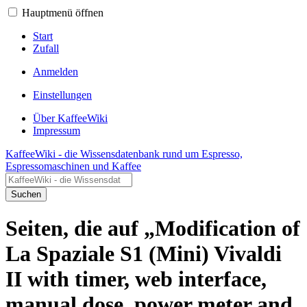
Hauptmenü öffnen
Start
Zufall
Anmelden
Einstellungen
Über KaffeeWiki
Impressum
KaffeeWiki - die Wissensdatenbank rund um Espresso,
Espressomaschinen und Kaffee
Suchen
Seiten, die auf „Modification of
La Spaziale S1 (Mini) Vivaldi
II with timer, web interface,
manual dose, power meter and