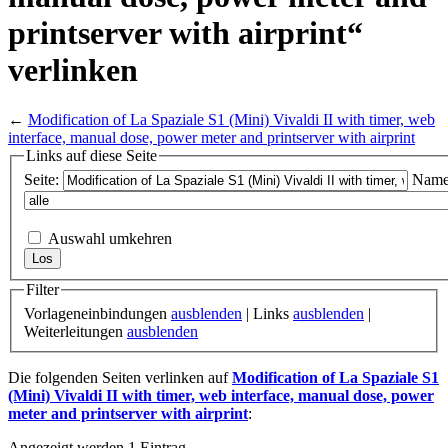
printserver with airprint“
verlinken
←
Modification of La Spaziale S1 (Mini) Vivaldi II with timer, web
interface, manual dose, power meter and printserver with airprint
Links auf diese Seite
Seite:
Name
Auswahl umkehren
Filter
Vorlageneinbindungen
ausblenden
| Links
ausblenden
|
Weiterleitungen
ausblenden
Die folgenden Seiten verlinken auf
Modification of La Spaziale S1
(Mini) Vivaldi II with timer, web interface, manual dose, power
meter and printserver with airprint
:
Angezeigt werden 1 Eintrag.