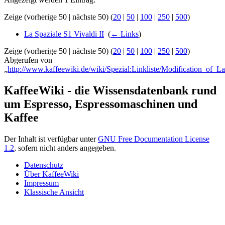
Zeige (vorherige 50 | nächste 50) (
20
|
50
|
100
|
250
|
500
)
La Spaziale S1 Vivaldi II
‎
(
← Links
)
Zeige (vorherige 50 | nächste 50) (
20
|
50
|
100
|
250
|
500
)
Abgerufen von
„
http://www.kaffeewiki.de/wiki/Spezial:Linkliste/Modification_of_
KaffeeWiki - die Wissensdatenbank rund
um Espresso, Espressomaschinen und
Kaffee
Der Inhalt ist verfügbar unter
GNU Free Documentation License
1.2
, sofern nicht anders angegeben.
Datenschutz
Über KaffeeWiki
Impressum
Klassische Ansicht