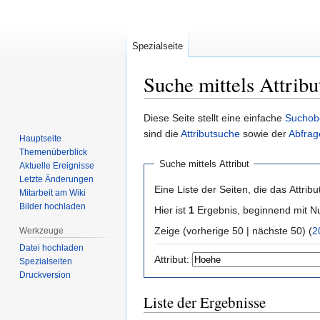
Spezialseite
Suche mittels Attribu
Zur
Zur
Diese Seite stellt eine einfache
Suchob
Navigation
Suche
sind die
Attributsuche
sowie der
Abfrag
Hauptseite
springen
springen
Themenüberblick
Suche mittels Attribut
Aktuelle Ereignisse
Letzte Änderungen
Eine Liste der Seiten, die das Attribut
Mitarbeit am Wiki
Bilder hochladen
Hier ist
1
Ergebnis, beginnend mit
Zeige (vorherige 50 | nächste 50) (
2
Werkzeuge
Datei hochladen
Attribut:
Spezialseiten
Druckversion
Liste der Ergebnisse