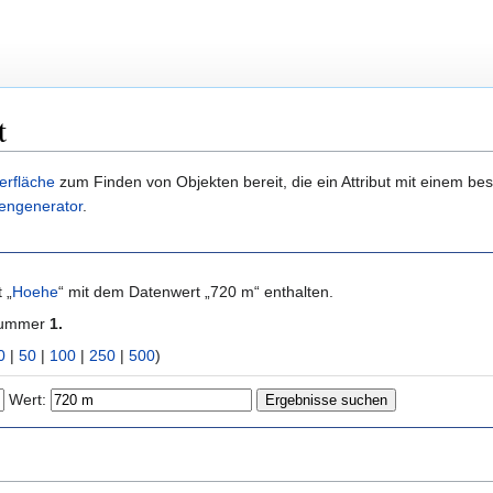
t
erfläche
zum Finden von Objekten bereit, die ein Attribut mit einem b
engenerator
.
 „
Hoehe
“ mit dem Datenwert „
720 m
“ enthalten.
 Nummer
1.
0
|
50
|
100
|
250
|
500
)
Wert: